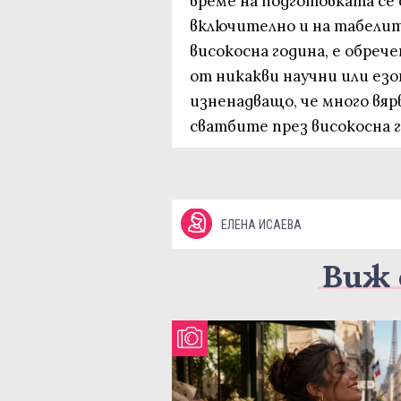
време на подготовката се 
включително и на табелите
високосна година, е обрече
от никакви научни или езо
изненадващо, че много вяр
сватбите през високосна г
ЕЛЕНА ИСАЕВА
Виж 