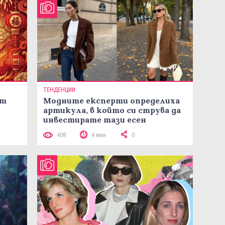
ТЕНДЕНЦИИ
ст
Модните експерти определиха
артикула, в който си струва да
инвестирате тази есен
408
4 мин
0