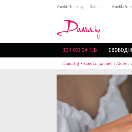
VsichkiOferti.bg
Dama.bg
VsichkiProm
ВСИЧКО ЗА ТЕБ
СВОБОДН
Dama.bg
›
Всичко за теб
›
Любов