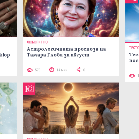
ЛЮБОПИТНО
Астрологичната прогноза на
ТЕСТ
Тес
икюр
Тамара Глоба за август
пос
573
14 мин
0