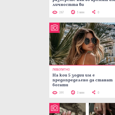
личността ви
267
5 мин
0
ЛЮБОПИТНО
На кои 5 зодии им е
предопределено да станат
богати
391
3 мин
0