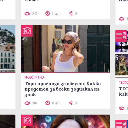
247
3 мин
0
ЛЮБОПИТНО
Таро прогноза за август: Какво
ТЕСТ
ТЕС
предстои за всеки зодиакален
как
знак
304
8 мин
0