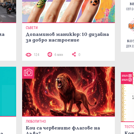
В
СЕП 24
СЪВЕТИ
ма
Допаминов маникюр: 10 дизайна
за добро настроение
КО
ДЕК 22
124
6 мин
0
ЛЮБОПИТНО
Кои са червените флагове на
ТЕСТ
Коя
ма
Лъва?