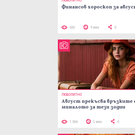
ЛЮБОПИТНО
Финансов хороскоп за авгу
665
9 мин
0
ЛЮБОПИТНО
Август прекъсва връзките 
миналото за тези зодии
1 066
5 мин
0