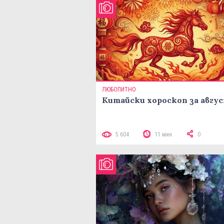
ЛЮБОПИТНО
Китайски хороскоп за авгу
5 604
11 мин
0