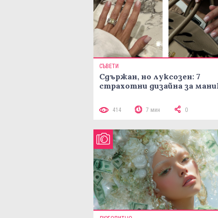
СЪВЕТИ
Сдържан, но луксозен: 7
страхотни дизайна за ман
414
7 мин
0