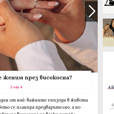
е женим през високосна?
АБ
2 от 4
един от най-важните епизоди в живота
ото се планира предварително, а по