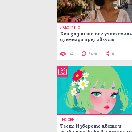
ЛЮБОПИТНО
Кои зодии ще получат голя
изненада през август
144
6 мин
0
ТЕСТОВЕ
Тест: Изберете цвете и
разберете какъв аромат и