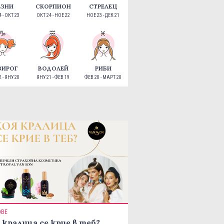
ЕЗНИ
СКОРПИОН
СТРЕЛЕЦ
 - ОКТ 23
ОКТ 24 - НОЕ 22
НОЕ 23 - ДЕК 21
ЗИРОГ
ВОДОЛЕЙ
РИБИ
 - ЯНУ 20
ЯНУ 21 - ФЕВ 19
ФЕВ 20 - МАРТ 20
ОВЕ
 кралица се крие в теб?