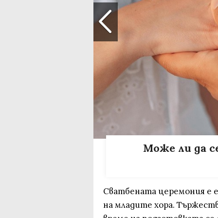
Може ли да с
Сватбената церемония е 
на младите хора. Тържеств