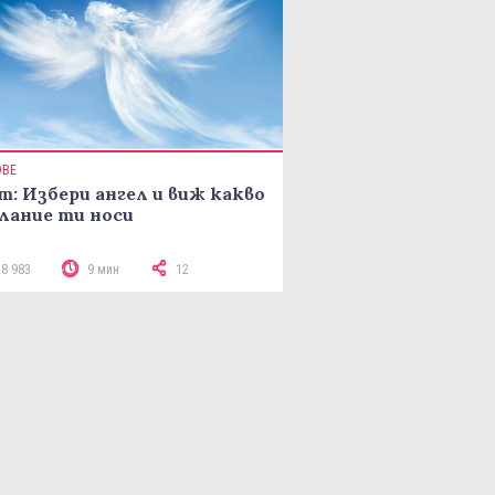
ОВЕ
т: Избери ангел и виж какво
лание ти носи
18 983
9 мин
12