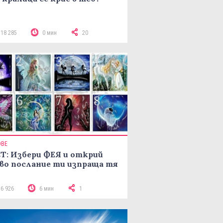
118 285
0 мин
20
ОВЕ
Т: Избери ФЕЯ и открий
во послание ти изпраща тя
16 926
6 мин
1