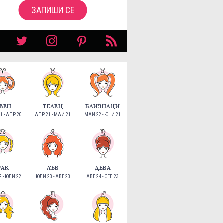
ЗАПИШИ СЕ
ВЕН
ТЕЛЕЦ
БЛИЗНАЦИ
1 - АПР 20
АПР 21 - МАЙ 21
МАЙ 22 - ЮНИ 21
РАК
ЛЪВ
ДЕВА
 - ЮЛИ 22
ЮЛИ 23 - АВГ 23
АВГ 24 - СЕП 23