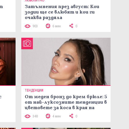
ЛЮБОПИТНО
ст
Затъмнения през август: Кои
зодии ще се влюбят и кои ги
очаква раздяла
903
6 мин
0
ТЕНДЕНЦИИ
с
От меден бронз до крем брюле: 5
от най-луксозните тенденции в
цветовете за коса в края на
лятото
348
4 мин
0