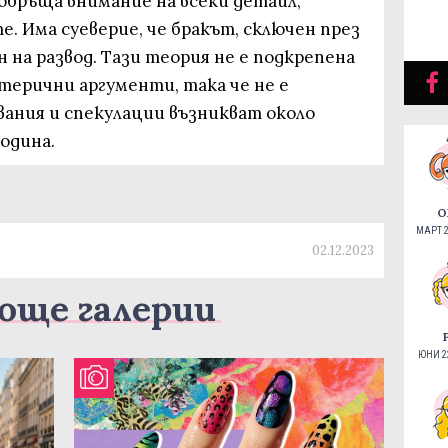
обръща внимание на всеки детайл,
. Има суеверие, че бракът, сключен през
н на развод. Тази теория не е подкрепена
терични аргументи, така че не е
вания и спекулации възникват около
одина.
О
МАРТ 2
02.12.2023
още галерии
ЮНИ 22