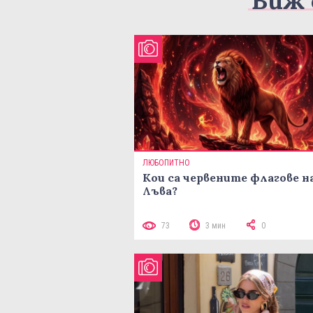
Виж 
ЛЮБОПИТНО
Кои са червените флагове н
Лъва?
73
3 мин
0