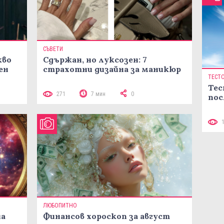
СЪВЕТИ
кво
Сдържан, но луксозен: 7
ен
страхотни дизайна за маникюр
ТЕСТ
Тес
271
7 мин
0
пос
ЛЮБОПИТНО
на
Финансов хороскоп за август