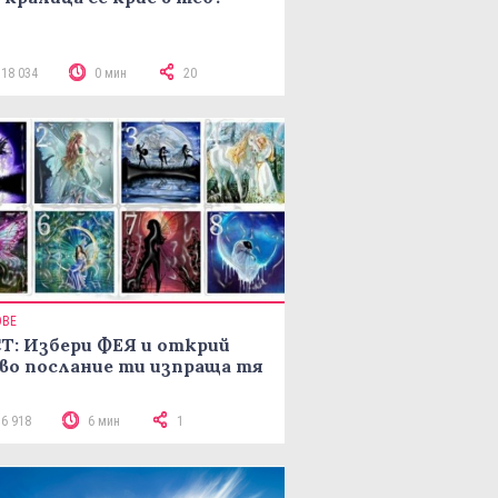
118 034
0 мин
20
ОВЕ
Т: Избери ФЕЯ и открий
во послание ти изпраща тя
16 918
6 мин
1