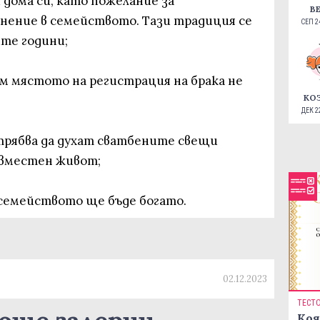
 дома си, като пожелание за
В
нение в семейството. Тази традиция се
СЕП 24
те години;
 мястото на регистрация на брака не
КО
ДЕК 22
трябва да духат сватбените свещи
ъвместен живот;
 семейството ще бъде богато.
02.12.2023
ТЕСТ
Коя