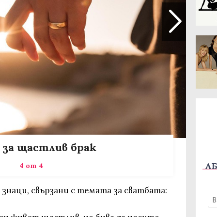
 за щастлив брак
АБ
4 от 4
 знаци, свързани с темата за сватбата: