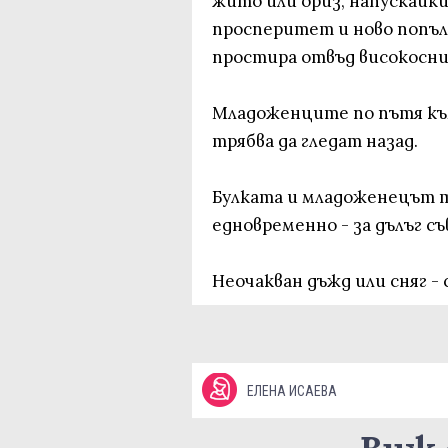
жито или ориз, напускайки
просперитет и ново попъл
простира отвъд високосни
Младоженците по пътя към
трябва да гледат назад.
Булката и младоженецът 
едновременно - за дълъг с
Неочакван дъжд или сняг -
ЕЛЕНА ИСАЕВА