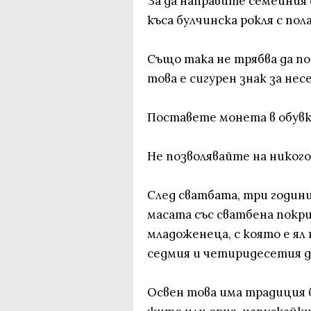
За да направите семейния 
къса булчинска рокля с пол
Също така не трябва да п
това е сигурен знак за не
Поставете монета в обувк
Не позволявайте на никого
След сватбата, три годин
масата със сватбена покри
младоженеца, с която е ял 
седмия и четиридесетия д
Освен това има традиция б