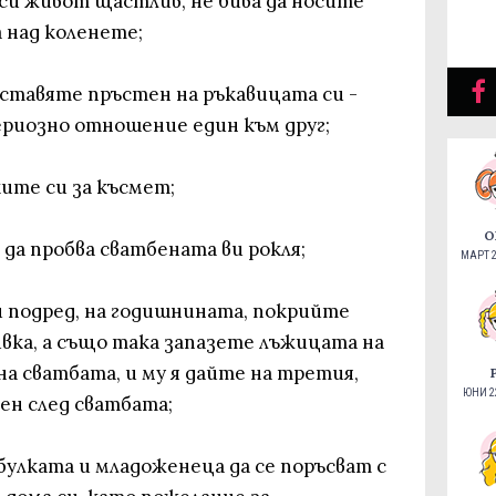
си живот щастлив, не бива да носите
а над коленете;
оставяте пръстен на ръкавицата си -
сериозно отношение един към друг;
ите си за късмет;
О
 да пробва сватбената ви рокля;
МАРТ 2
и подред, на годишнината, покрийте
вка, а също така запазете лъжицата на
на сватбата, и му я дайте на третия,
ЮНИ 22
ен след сватбата;
улката и младоженеца да се поръсват с