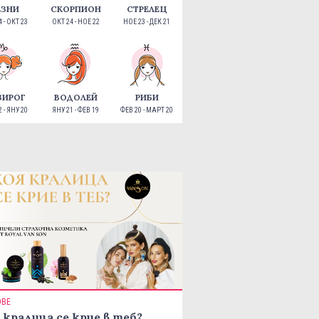
ЕЗНИ
СКОРПИОН
СТРЕЛЕЦ
 - ОКТ 23
ОКТ 24 - НОЕ 22
НОЕ 23 - ДЕК 21
ЗИРОГ
ВОДОЛЕЙ
РИБИ
 - ЯНУ 20
ЯНУ 21 - ФЕВ 19
ФЕВ 20 - МАРТ 20
ОВЕ
 кралица се крие в теб?