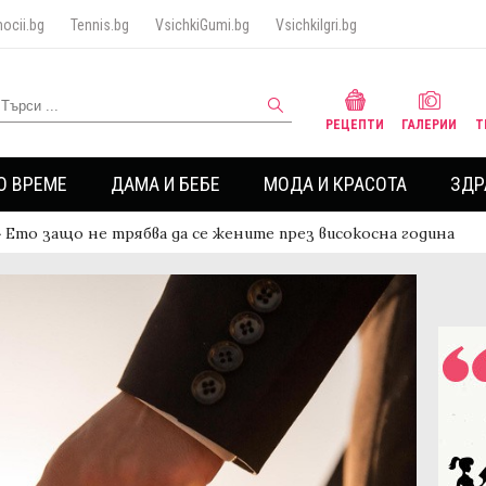
ocii.bg
Tennis.bg
VsichkiGumi.bg
VsichkiIgri.bg
РЕЦЕПТИ
ГАЛЕРИИ
Т
О ВРЕМЕ
ДАМА И БЕБЕ
МОДА И КРАСОТА
ЗДР
›
Ето защо не трябва да се жените през високосна година