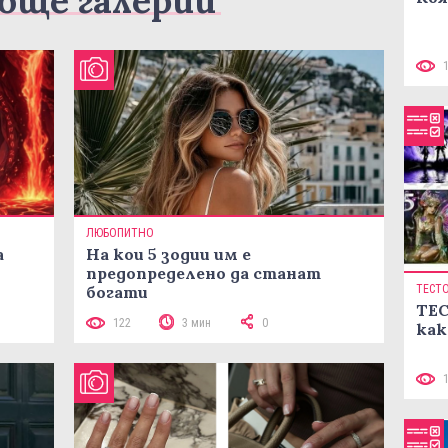
още галерии
ЛЮБОПИТНО
а
На кои 5 зодии им е
предопределено да станат
богати
ТЕСТ
ТЕС
122
3 мин
0
как