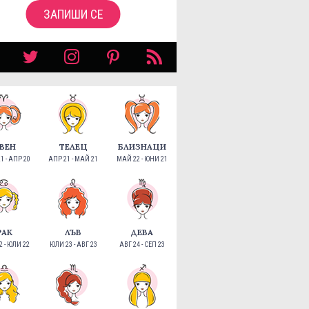
ЗАПИШИ СЕ
ВЕН
ТЕЛЕЦ
БЛИЗНАЦИ
1 - АПР 20
АПР 21 - МАЙ 21
МАЙ 22 - ЮНИ 21
РАК
ЛЪВ
ДЕВА
 - ЮЛИ 22
ЮЛИ 23 - АВГ 23
АВГ 24 - СЕП 23