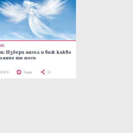
ОВЕ
т: Избери ангел и виж какво
лание ти носи
18 979
9 мин
12