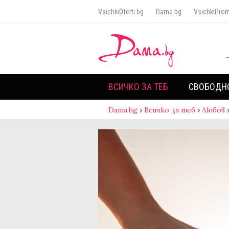
VsichkiOferti.bg
Dama.bg
VsichkiProm
ВСИЧКО ЗА ТЕБ
СВОБОДН
Dama.bg
›
Всичко за теб
›
Любов