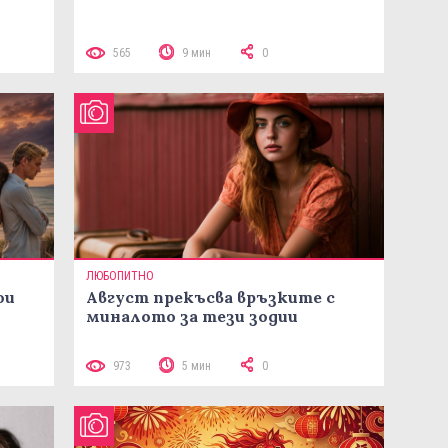
565
9 мин
0
ЛЮБОПИТНО
ои
Август прекъсва връзките с
миналото за тези зодии
973
5 мин
0