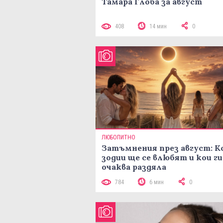
Тамара Глоба за август
408
14 мин
0
ЛЮБОПИТНО
Затъмнения през август: К
зодии ще се влюбят и кои ги
очаква раздяла
784
6 мин
0