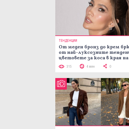
ТЕНДЕНЦИИ
От меден бронз до крем брю
от най-луксозните тенден
цветовете за коса в края на
лятото
315
4 мин
0