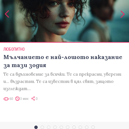
ЛЮБОПИТНО
Мълчанието е най-лошото наказание
за тази зодия
Те са вдъхновение за всички. Те са прекрасни, уверени
и... възрастни. Те са известни в цял свят, защото
изглеждат…
60
3 мин
0