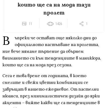
които ще са на мода тази
пролет
11
1426
1
В
ъпреки че остават още няколко дни до
официалното настъпване на пролетта,
ние вече нямаме търпение да обърнем
вниманието си към тенденциите в маникюра,
които ще са на мода през сезона.
Сега е това време от годината, в което
смелите и свежи цветни комбинации се
завръщат в нашето ежедневие. От пастелни
нюанси, през минималистичен дизайн до ярки
акценти – вижте какви ще са тенденциите в