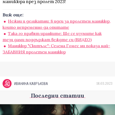
маникюра през пролет 2023!
Виж още:
Нежни и деликатни: 8 идеи за пролетен маникюр,
които непременно да опитате
Tака го правят иранките: Ще се изумите как
тези дами поддържат веждте си (ВИДЕО)
Маникюр "Скитълс": Селена Гомес ни показа най-
ЗАБАВНИЯ пролетен маникюр
18.03.2023
ИВАНИНА КАВРЪКОВА
Последни статии