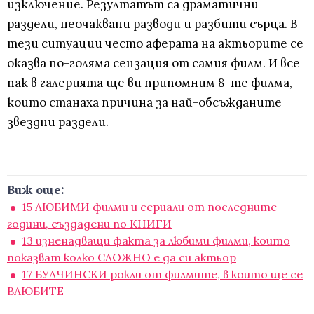
изключение. Резултатът са драматични
раздели, неочаквани разводи и разбити сърца. В
тези ситуации често аферата на актьорите се
оказва по-голяма сензация от самия филм. И все
пак в галерията ще ви припомним 8-те филма,
които станаха причина за най-обсъжданите
звездни раздели.
Виж още:
15 ЛЮБИМИ филми и сериали от последните
години, създадени по КНИГИ
13 изненадващи факта за любими филми, които
показват колко СЛОЖНО е да си актьор
17 БУЛЧИНСКИ рокли от филмите, в които ще се
ВЛЮБИТЕ