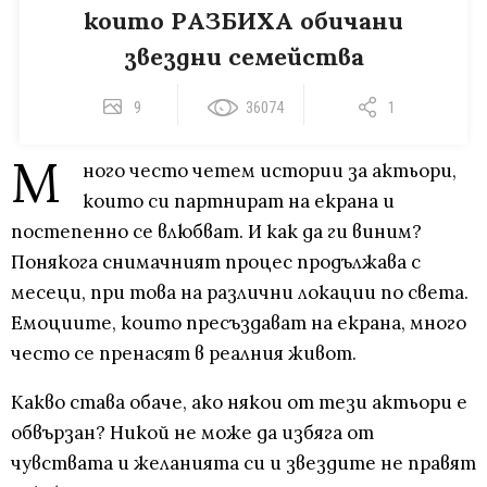
които РАЗБИХА обичани
звездни семейства
9
36074
1
М
ного често четем истории за актьори,
които си партнират на екрана и
постепенно се влюбват. И как да ги виним?
Понякога снимачният процес продължава с
месеци, при това на различни локации по света.
Емоциите, които пресъздават на екрана, много
често се пренасят в реалния живот.
Какво става обаче, ако някои от тези актьори е
обвързан? Никой не може да избяга от
чувствата и желанията си и звездите не правят