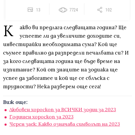
13
7724
102
К
акво ви предлага следващата година? Ще
успеете ли да увеличите доходите си,
инвестирайки необходимата сума? Кой ще
съумее правилно да разпредели печалбата си? И
за кого следващата година ще бъде време на
изпитание? Кой от знаците на зодиака ще
успее да забогатее и кой ще се сблъска с
трудности? Нека разберем още сега!
Виж още:
Любовен хороскоп за ВСИЧКИ зодии за 2023
Годишен хороскоп за 2023
Черен заек: Какво означава символът на 2023