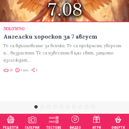
ЛЮБОПИТНО
Ангелски хороскоп за 7 август
Те са вдъхновение за всички. Те са прекрасни, уверени
и... възрастни. Те са известни в цял свят, защото
изглеждат…
83
4 мин
0
РЕЦЕПТИ
ГАЛЕРИИ
ТЕСТОВЕ
ВИДЕО
ИГРИ
ОФЕРТИ