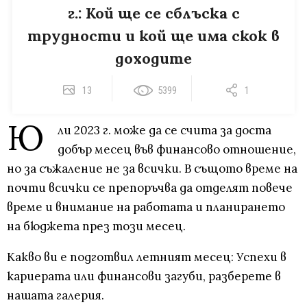
г.: Кой ще се сблъска с
трудности и кой ще има скок в
доходите
13
5399
1
Ю
ли 2023 г. може да се счита за доста
добър месец във финансово отношение,
но за съжаление не за всички. В същото време на
почти всички се препоръчва да отделят повече
време и внимание на работата и планирането
на бюджета през този месец.
Какво ви е подготвил летният месец: Успехи в
кариерата или финансови загуби, разберете в
нашата галерия.