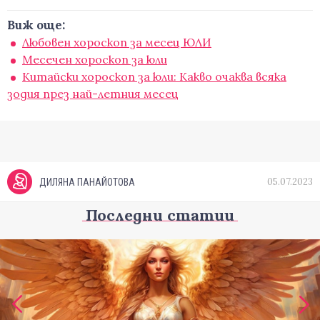
Виж още:
Любовен хороскоп за месец ЮЛИ
Месечен хороскоп за юли
Китайски хороскоп за юли: Какво очаква всяка
зодия през най-летния месец
05.07.2023
ДИЛЯНА ПАНАЙОТОВА
Последни статии