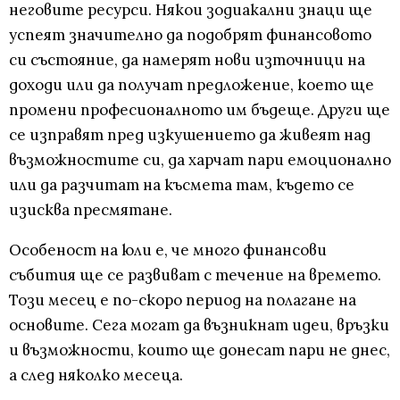
неговите ресурси. Някои зодиакални знаци ще
успеят значително да подобрят финансовото
си състояние, да намерят нови източници на
доходи или да получат предложение, което ще
промени професионалното им бъдеще. Други ще
се изправят пред изкушението да живеят над
възможностите си, да харчат пари емоционално
или да разчитат на късмета там, където се
изисква пресмятане.
Особеност на юли е, че много финансови
събития ще се развиват с течение на времето.
Този месец е по-скоро период на полагане на
основите. Сега могат да възникнат идеи, връзки
и възможности, които ще донесат пари не днес,
а след няколко месеца.