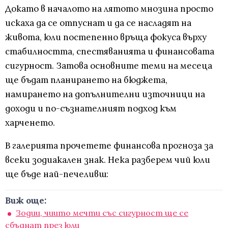
Докато в началото на лятото мнозина просто
искаха да се отпуснат и да се насладят на
живота, юли постепенно връща фокуса върху
стабилността, спестяванията и финансовата
сигурност. Затова основните теми на месеца
ще бъдат планирането на бюджета,
намирането на допълнителни източници на
доходи и по-съзнателният подход към
харченето.
В галерията прочетете финансова прогноза за
всеки зодиакален знак. Нека разберем чий юли
ще бъде най-печеливш:
Виж още:
Зодии, чиито мечти със сигурност ще се
сбъднат през юли