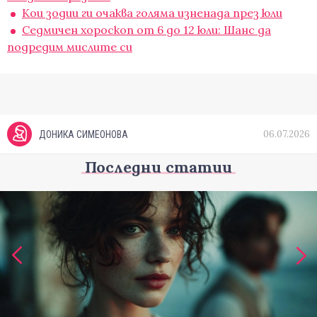
Кои зодии ги очаква голяма изненада през юли
Седмичен хороскоп от 6 до 12 юли: Шанс да
подредим мислите си
06.07.2026
ДОНИКА СИМЕОНОВА
Последни статии