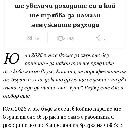
ще увеличи доходите си и кой
ще трябва да намали
ненужните разходи
16
1431
0
Ю
ли 2026 г. не е време за харчене без
причина - за някои той ще предложи
толкова много възможности, че портфейлите им
ще бъдат пълни, докато други ще се замислят два
пъти, преди да натиснат „купи“. Разберете в кой
отбор сте.
Юли 2026 г. ще бъде месец, в който парите ще
бъдат тясно свързани не само с работата и
доходите, но и с вътрешната връзка на човек с