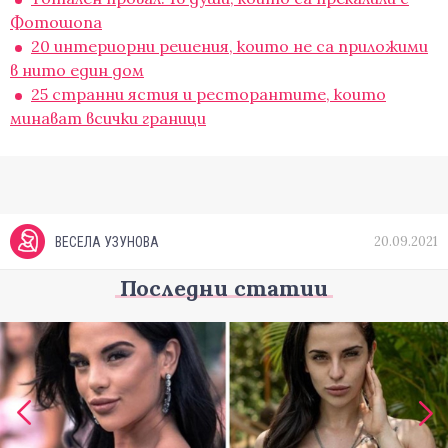
Фотошопа
20 интериорни решения, които не са приложими
в нито един дом
25 странни ястия и ресторантите, които
минават всички граници
20.09.2021
ВЕСЕЛА УЗУНОВА
Последни статии