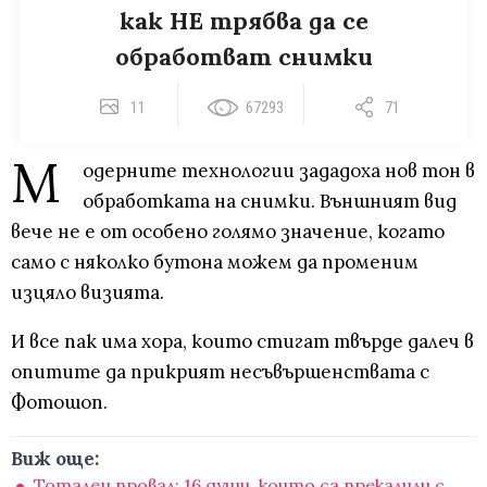
как НЕ трябва да се
обработват снимки
11
67293
71
М
одерните технологии зададоха нов тон в
обработката на снимки. Външният вид
вече не е от особено голямо значение, когато
само с няколко бутона можем да променим
изцяло визията.
И все пак има хора, които стигат твърде далеч в
опитите да прикрият несъвършенствата с
Фотошоп.
Виж още:
Тотален провал: 16 души, които са прекалили с