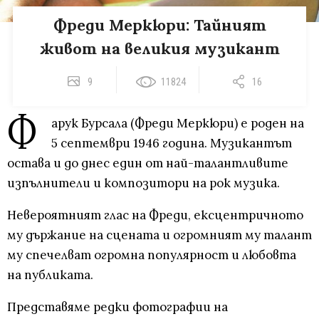
Фреди Меркюри: Тайният
живот на великия музикант
9
11824
16
Ф
арук Бурсала (Фреди Меркюри) е роден на
5 септември 1946 година. Музикантът
остава и до днес един от най-талантливите
изпълнители и композитори на рок музика.
Невероятният глас на Фреди, ексцентричното
му държание на сцената и огромният му талант
му спечелват огромна популярност и любовта
на публиката.
Представяме редки фотографии на