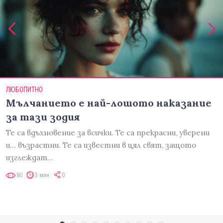
ЛЮБОПИТНО
Мълчанието е най-лошото наказание
за тази зодия
Те са вдъхновение за всички. Те са прекрасни, уверени
и... възрастни. Те са известни в цял свят, защото
изглеждат…
80
3 мин
0