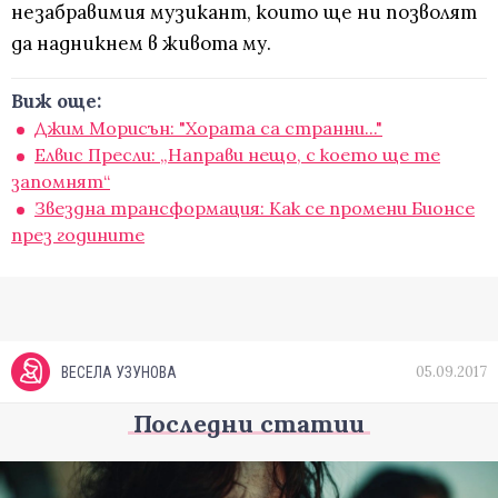
незабравимия музикант, които ще ни позволят
да надникнем в живота му.
Виж още:
Джим Морисън: "Хората са странни..."
Елвис Пресли: „Направи нещо, с което ще те
запомнят“
Звездна трансформация: Как се промени Бионсе
през годините
05.09.2017
ВЕСЕЛА УЗУНОВА
Последни статии