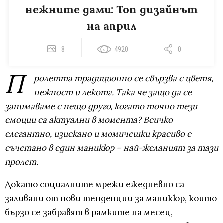
нежните дами: Топ дизайнът
на април
8
4920
0
П
ролетта традиционно се свързва с цветя,
нежност и лекота. Така че защо да се
занимаваме с нещо друго, когато точно тези
емоции са актуални в момента? Всичко
елегантно, изискано и момичешки красиво е
съчетано в един маникюр – най-желаният за тази
пролет.
Докато социалните мрежи ежедневно са
заливани от нови тенденции за маникюр, които
бързо се забравят в рамките на месец,