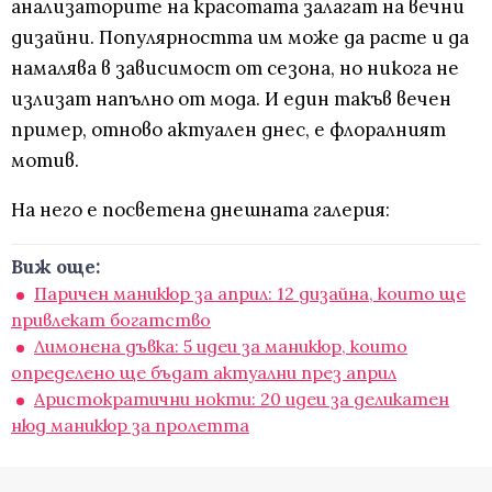
анализаторите на красотата залагат на вечни
дизайни. Популярността им може да расте и да
намалява в зависимост от сезона, но никога не
излизат напълно от мода. И един такъв вечен
пример, отново актуален днес, е флоралният
мотив.
На него е посветена днешната галерия:
Виж още:
Паричен маникюр за април: 12 дизайна, които ще
привлекат богатство
Лимонена дъвка: 5 идеи за маникюр, които
определено ще бъдат актуални през април
Аристократични нокти: 20 идеи за деликатен
нюд маникюр за пролетта