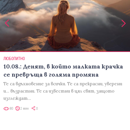
ЛЮБОПИТНО
10.08.: Денят, в който малката крачка
се превръща в голяма промяна
Те са вдъхновение за всички. Те са прекрасни, уверени
и... възрастни. Те са известни в цял свят, защото
изглеждат…
80
2 мин
0