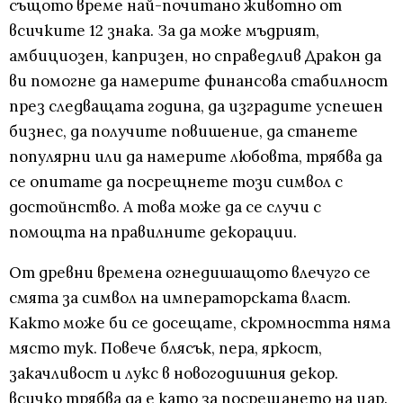
същото време най-почитано животно от
всичките 12 знака. За да може мъдрият,
амбициозен, капризен, но справедлив Дракон да
ви помогне да намерите финансова стабилност
през следващата година, да изградите успешен
бизнес, да получите повишение, да станете
популярни или да намерите любовта, трябва да
се опитате да посрещнете този символ с
достойнство. А това може да се случи с
помощта на правилните декорации.
От древни времена огнедишащото влечуго се
смята за символ на императорската власт.
Както може би се досещате, скромността няма
място тук. Повече блясък, пера, яркост,
закачливост и лукс в новогодишния декор.
всичко трябва да е като за посрещането на цар.