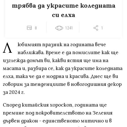
трябва да украсите коледната
си елха
8
1241
1
Л
юбимият празник на годината вече
наближава. Време е да помислите как ще
изглежда домът ви, какви ястия ще има на
масата и, разбира се, как да украсите коледната
елха, така че да е модрна и красива. Днес ще ви
говорим за тенденциите в новогодишния декор
за 2024 г.
Според китайския хороскоп, годината ще
премине под покровителството на Зеления
дървен дракон - единственото митично и в