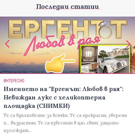
Последни статии
ИНТЕРЕСНО
Имението на "Ергенът: Любов в рая":
Невиждан лукс с хеликоптерна
площадка (СНИМКИ)
Те са вдъхновение за всички. Те са прекрасни, уверени
и... възрастни. Те са известни в цял свят, защото
изглеждат…