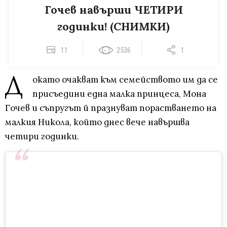
Гочев навърши ЧЕТИРИ
годинки! (СНИМКИ)
11
2536
1
Д
окато очакват към семейството им да се
присъедини една малка принцеса, Мона
Гочев и съпругът й празнуват порастването на
малкия Никола, който днес вече навършва
четири годинки.