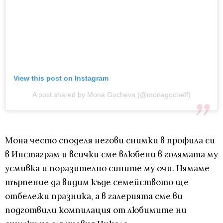
View this post on Instagram
A post shared by Mona Gocheva (@monagocheff)
Мона често споделя негови снимки в профила си
в Инстаграм и всички сме влюбени в голямата му
усмивка и поразително сините му очи. Нямаме
търпение да видим къде семейството ще
отбележи празника, а в галерията сме ви
подготвили компилация от любимите ни