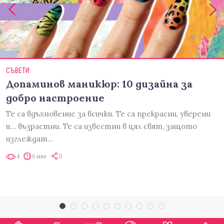
СЪВЕТИ
Допаминов маникюр: 10 дизайна за
добро настроение
Те са вдъхновение за всички. Те са прекрасни, уверени
и... възрастни. Те са известни в цял свят, защото
изглеждат…
4
6 мин
0