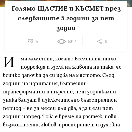
Голямо ЩАСТИЕ и КЪСМЕТ през
следващите 5 години за пет
зодии
6
6017
0
И
ма моменти, когато Вселената тихо
подрежда пъзела на живота ни така, че
всичко започва да си идва на мястото. След
години на изпитания, вътрешни
трансформации и търсене, пет зодиакални
знака влизат в изключително благоприятен
период – не за месец или два, а за цели пет
години напред. Това е време на растеж, нови
възможности, любов, просперитет и духовна