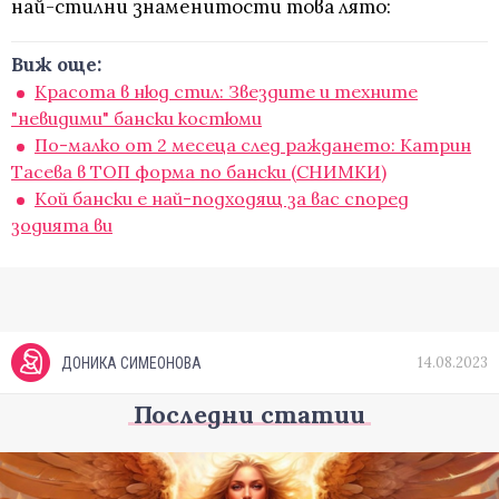
най-стилни знаменитости това лято:
Виж още:
Красота в нюд стил: Звездите и техните
"невидими" бански костюми
По-малко от 2 месеца след раждането: Катрин
Тасева в ТОП форма по бански (СНИМКИ)
Кой бански е най-подходящ за вас според
зодията ви
14.08.2023
ДОНИКА СИМЕОНОВА
Последни статии