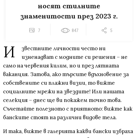
носят стилните
знаменитости през 2023 г.
7
847
5
И
звестните личности често ни
изненадват с модните си решения – не
само на червения килим, но и през лятната
ваканция. Затова, ако търсите вдъхновение за
собствените си плажни визии, то вижте
социалните мрежи на звездите! Или нашата
селекция – днес ще ви покажем точно това.
Съчетайте полезното с приятното: вижте как
банските стоят на различни видове тела.
И така, вижте в галерията какви бански избраха