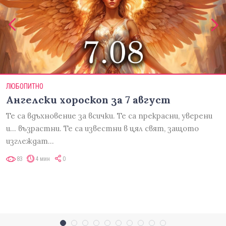
ЛЮБОПИТНО
Ангелски хороскоп за 7 август
Те са вдъхновение за всички. Те са прекрасни, уверени
и... възрастни. Те са известни в цял свят, защото
изглеждат…
83
4 мин
0