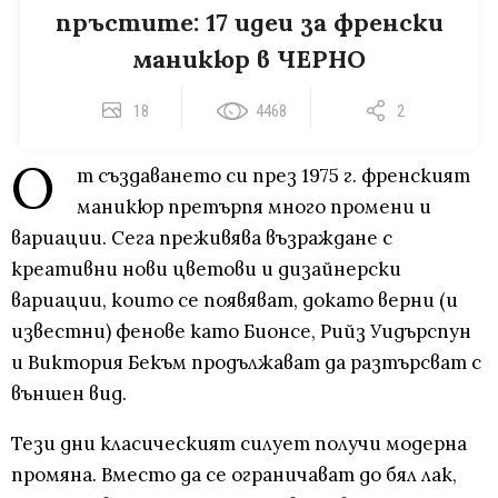
пръстите: 17 идеи за френски
маникюр в ЧЕРНО
18
4468
2
О
т създаването си през 1975 г. френският
маникюр претърпя много промени и
вариации. Сега преживява възраждане с
креативни нови цветови и дизайнерски
вариации, които се появяват, докато верни (и
известни) фенове като Бионсе, Рийз Уидърспун
и Виктория Бекъм продължават да разтърсват с
външен вид.
Тези дни класическият силует получи модерна
промяна. Вместо да се ограничават до бял лак,