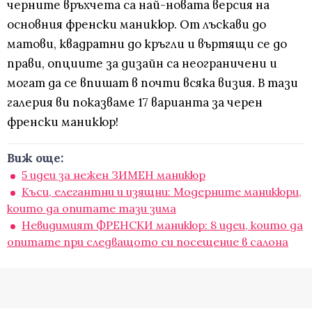
черните връхчета са най-новата версия на
основния френски маникюр. От лъскави до
матови, квадратни до кръгли и въртящи се до
прави, опциите за дизайн са неограничени и
могат да се впишат в почти всяка визия. В тази
галерия ви показваме 17 варианта за черен
френски маникюр!
Виж още:
5 идеи за нежен ЗИМЕН маникюр
Къси, елегантни и изящни: Модерните маникюри,
които да опитате тази зима
Невидимият ФРЕНСКИ маникюр: 8 идеи, които да
опитате при следващото си посещение в салона