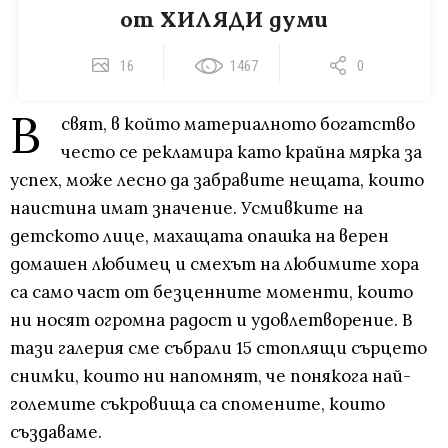
от ХИЛЯДИ думи
16
1467
0
В
свят, в който материалното богатство
често се рекламира като крайна мярка за
успех, може лесно да забравите нещата, които
наистина имат значение. Усмивките на
детското лице, махащата опашка на верен
домашен любимец и смехът на любимите хора
са само част от безценните моменти, които
ни носят огромна радост и удовлетворение. В
тази галерия сме събрали 15 стоплящи сърцето
снимки, които ни напомнят, че понякога най-
големите съкровища са спомените, които
създаваме.