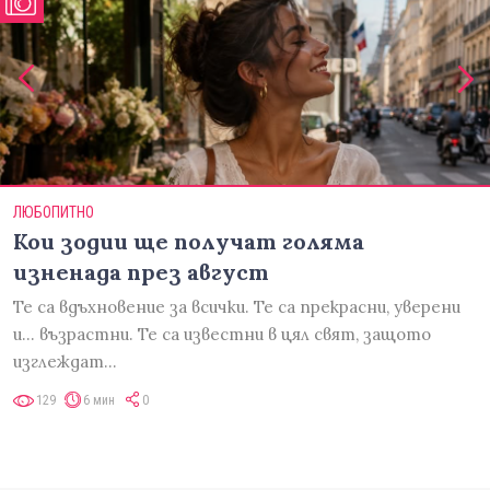
ЛЮБОПИТНО
Кои зодии ще получат голяма
изненада през август
Те са вдъхновение за всички. Те са прекрасни, уверени
и... възрастни. Те са известни в цял свят, защото
изглеждат…
129
6 мин
0