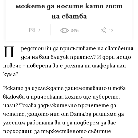
можете да носите като гост
на сватба
7
3496
12
П
редстои ви да присъствате на сватбения
ден на ваш близък приятел? И дори нещо
повече - поверена ви е ролята на шаферка или
кума?
Искате за изглеждате зашеметяващо и това
включва и прическата, която ще изберете,
нали? Тогава задължително прочетете да
четете, защото ние от Dama.bg решихме да
улесним работата ви и да подберем за вас
подходящи за тържественото събитие