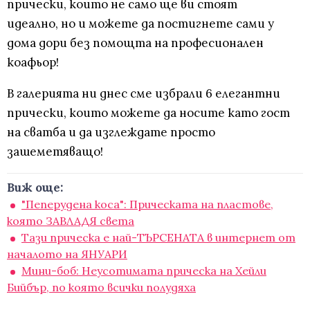
прически, които не само ще ви стоят
идеално, но и можете да постигнете сами у
дома дори без помощта на професионален
коафьор!
В галерията ни днес сме избрали 6 елегантни
прически, които можете да носите като гост
на сватба и да изглеждате просто
зашеметяващо!
Виж още:
"Пеперудена коса": Прическата на пластове,
която ЗАВЛАДЯ света
Тази прическа е най-ТЪРСЕНАТА в интернет от
началото на ЯНУАРИ
Мини-боб: Неусотимата прическа на Хейли
Бийбър, по която всички полудяха