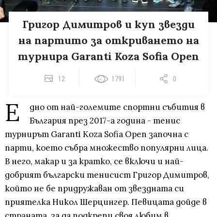
Григор Димитров и куп звезди
на партито за откриването на
турнира Garanti Koza Sofia Open
12
1791
0
Е
дно от най-големите спортни събития в
България през 2017-а година - тенис
турнирът Garanti Koza Sofia Open започна с
парти, което събра множество популярни лица.
В него, макар и за кратко, се включи и най-
добрият български тенисист Григор Димитров,
който не бе придружаван от звездната си
приятелка Никол Шерцингер. Певицата дойде в
страната, за да подкрепи своя любим в