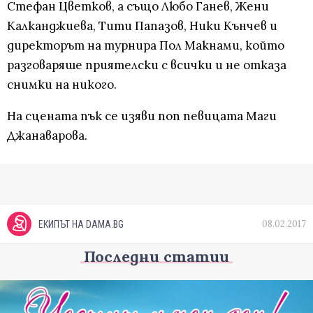
Стефан Цветков, а също Любо Ганев, Жени
Калканджиева, Тити Папазов, Ники Кънчев и
директорът на турнира Пол Макнами, който
разговаряше приятелски с всички и не отказа
снимки на никого.
На сцената пък се изяви поп певицата Маги
Джанаварова.
08.02.2017
ЕКИПЪТ НА DAMA.BG
Последни статии