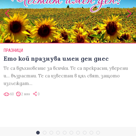
ПРАЗНИЦИ
Ето кой празнува имен ден днес
Те са вдъхновение за всички. Те са прекрасни, уверени
и... възрастни. Те са известни в цял свят, защото
изглеждат…
60
2 мин
0