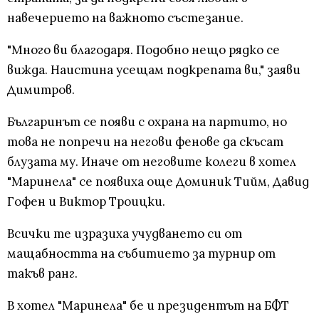
навечерието на важното състезание.
"Много ви благодаря. Подобно нещо рядко се
вижда. Наистина усещам подкрепата ви," заяви
Димитров.
Българинът се появи с охрана на партито, но
това не попречи на негови фенове да скъсат
блузата му. Иначе от неговите колеги в хотел
"Маринела" се появиха още Доминик Тийм, Давид
Гофен и Виктор Троицки.
Всички те изразиха учудването си от
мащабността на събитието за турнир от
такъв ранг.
В хотел "Маринела" бе и президентът на БФТ