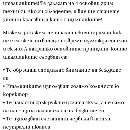
италианките! Те залагат на 4 основни грим
техники. Ако ги овладеете, и вие ще станете
знойни красавици като сицилианките!
Можем да кажем, че италианският грим никак
не е сложен, но в същото време изглежда стилно
и скъпо. А накратко основните принципи, които
италианките следват са:
• Те обръщат специално внимание на веждите
си
• Италианките използват голямо количество
коректор
• Те нанасят ярък руж по цялата скула, а не само
на най-изпъкналата част на бузките си
• Те използват елегантни червила в топли,
неутрални нюанси