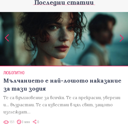
Последни статии
ЛЮБОПИТНО
Мълчанието е най-лошото наказание
за тази зодия
Те са вдъхновение за всички. Те са прекрасни, уверени
и... възрастни. Те са известни в цял свят, защото
изглеждат…
151
3 мин
0