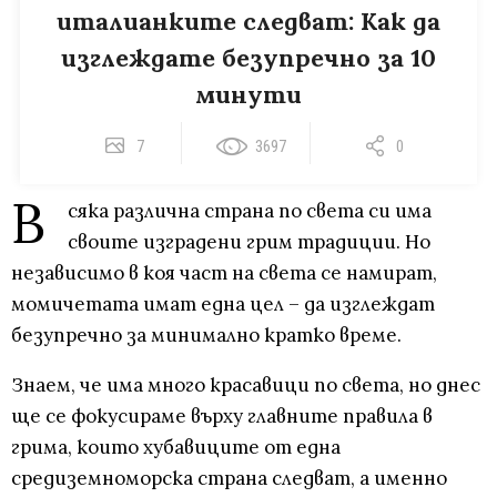
италианките следват: Как да
изглеждате безупречно за 10
минути
7
3697
0
В
сяка различна страна по света си има
своите изградени грим традиции. Но
независимо в коя част на света се намират,
момичетата имат една цел – да изглеждат
безупречно за минимално кратко време.
Знаем, че има много красавици по света, но днес
ще се фокусираме върху главните правила в
грима, които хубавиците от една
средиземноморска страна следват, а именно