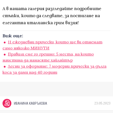
A в нашата галерия разгледайте подробните
стъпки, които да следвате, за постигане на
елегантна италианска грим визия!
Виж още:
11 ежедневни прически, които ще ви отнемат
само няколко МИНУТИ
Правили сме го грешно: 5 места, на които
наистина да нанасяте хайлайтър
Лесни за оформяне: 7 модерни прически за дълга
коса за дами над 40 години
23.05.2023
ИВАНИНА КАВРЪКОВА