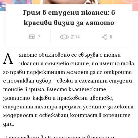
Грим в студени нюанси: 6
красиви визии за лятото
7
2174
8
Л
ятото обикновено се свързва с топли
нюанси и слънчево сияние, но именно това
го прави перфектният момент да се откроите
с неочакван избор – свежи и елегантни студени
тонове в грима. Вместо класическите
златисто-кафяви и прасковени цветове,
студената палитра предлага усещане за лекота,
модерност и освежаващ контраст в горещите
дни.
Представяме ви 6 идеи за грим в студени