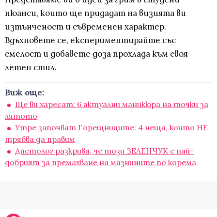
нюанси, които ще придадат на визията ви
изтънченост и съвременен характер.
Вдъхновете се, експериментирайте със
смелост и добавете доза прохлада към своя
летен стил.
Виж още:
Ще ви харесат: 6 актуални маникюра на точки за
лятото
Утре започват Горещниците: 4 неща, които НЕ
трябва да правим
Диетолог разкрива, че този ЗЕЛЕНЧУК е най-
добрият за премахване на мазнините по корема