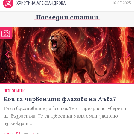
16.07.2025
ХРИСТИНА АЛЕКСАНДРОВА
Последни статии
ЛЮБОПИТНО
Кои са червените флагове на Лъва?
Те са вдъхновение за всички. Те са прекрасни, уверени
и... възрастни. Те са известни в цял свят, защото
изглеждат…
31
3 мин
0