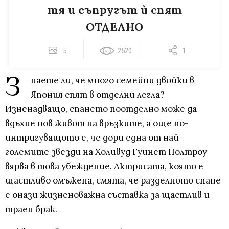
тя и съпругът ѝ спят
ОТДЕЛНО
5
2520
1
З
наете ли, че много семейни двойки в
Япония спят в отделни легла?
Изненадващо, спането поотделно може да
вдъхне нов живот на връзките, а още по-
интригуващото е, че дори една от най-
големите звезди на Холивуд Гуинет Полтроу
вярва в това убеждение. Актрисата, която е
щастливо омъжена, смята, че разделното спане
е онази жизненоважна съставка за щастлив и
траен брак.