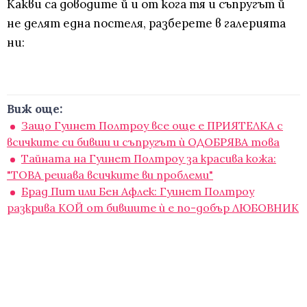
Какви са доводите й и от кога тя и съпругът й
не делят една постеля, разберете в галерията
ни:
Виж още:
Защо Гуинет Полтроу все още е ПРИЯТЕЛКА с
всичките си бивши и съпругът ѝ ОДОБРЯВА това
Тайната на Гуинет Полтроу за красива кожа:
"ТОВА решава всичките ви проблеми"
Брад Пит или Бен Афлек: Гуинет Полтроу
разкрива КОЙ от бившите ѝ е по-добър ЛЮБОВНИК