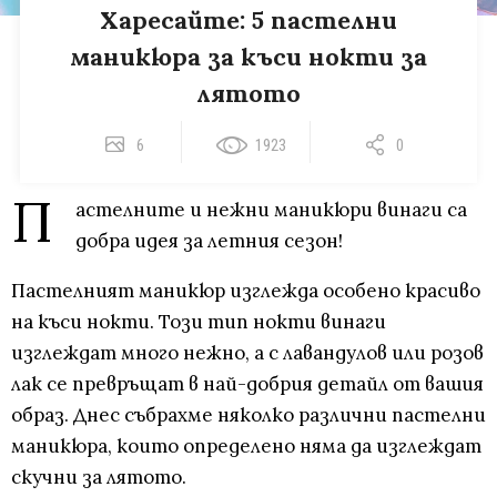
Харесайте: 5 пастелни
маникюра за къси нокти за
лятото
6
1923
0
П
астелните и нежни маникюри винаги са
добра идея за летния сезон!
Пастелният маникюр изглежда особено красиво
на къси нокти. Този тип нокти винаги
изглеждат много нежно, а с лавандулов или розов
лак се превръщат в най-добрия детайл от вашия
образ. Днес събрахме няколко различни пастелни
маникюра, които определено няма да изглеждат
скучни за лятото.