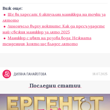
Виж още:
Ще ви харесат: 6 актуални маникюра на точки за
лятото
Лимончело върху ноктите: Как да пресъздадете
най-свежия маникюр за лято 2025
Маникюр с цвят на розова вода: Нежната
тенденция, която ще владее лятото
18.07.2025
ДИЛЯНА ПАНАЙОТОВА
Последни статии