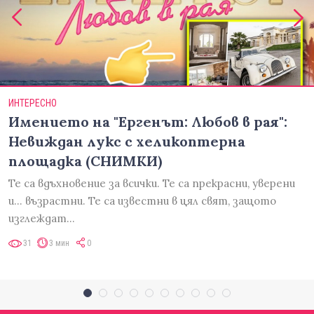
ИНТЕРЕСНО
Имението на "Ергенът: Любов в рая":
Невиждан лукс с хеликоптерна
площадка (СНИМКИ)
Те са вдъхновение за всички. Те са прекрасни, уверени
и... възрастни. Те са известни в цял свят, защото
изглеждат…
31
3 мин
0