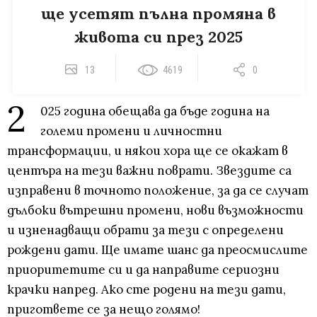
ще усетят пълна промяна в
живота си през 2025
13
4619
0
2
025 година обещава да бъде година на
големи промени и личностни
трансформации, и някои хора ще се окажат в
центъра на тези важни поврати. Звездите са
изправени в точното положение, за да се случат
дълбоки вътрешни промени, нови възможности
и изненадващи обрати за тези с определени
рождени дати. Ще имате шанс да преосмислите
приоритетите си и да направите сериозни
крачки напред. Ако сте родени на тези дати,
пригответе се за нещо голямо!