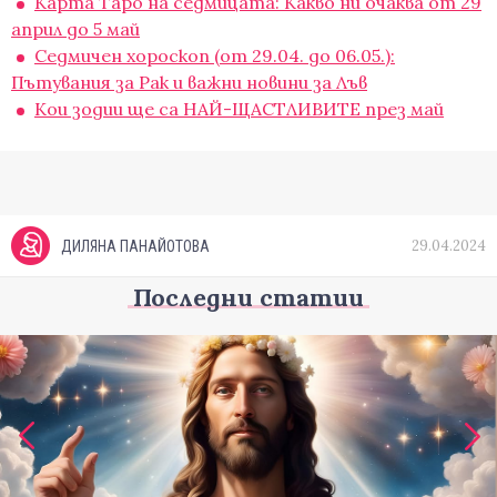
Карта Таро на седмицата: Какво ни очаква от 29
април до 5 май
Седмичен хороскоп (от 29.04. до 06.05.):
Пътувания за Рак и важни новини за Лъв
Кои зодии ще са НАЙ-ЩАСТЛИВИТЕ през май
29.04.2024
ДИЛЯНА ПАНАЙОТОВА
Последни статии