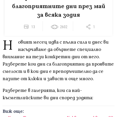
благоприятните дни през май
за всяка зодия
13
2602
1
Н
овият месец идва с пълна сила и днес ви
насърчаваме да обърнете специално
внимание на тези конкретни дни от него.
Разберете кои дни са благоприятни да проявите
смелост и в кои дни е препоръчително да се
пазите от клюки и завист и още много.
Разберете в галерията, кои са най-
късметлийските ви дни според зодята:
Виж още: