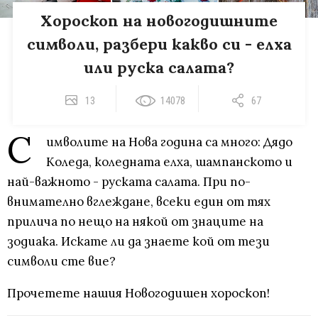
Хороскоп на новогодишните
символи, разбери какво си - елха
или руска салата?
13
14078
67
С
имволите на Нова година са много: Дядо
Коледа, коледната елха, шампанското и
най-важното - руската салата. При по-
внимателно вглеждане, всеки един от тях
прилича по нещо на някой от знаците на
зодиака. Искате ли да знаете кой от тези
символи сте вие?
Прочетете нашия Новогодишен хороскоп!