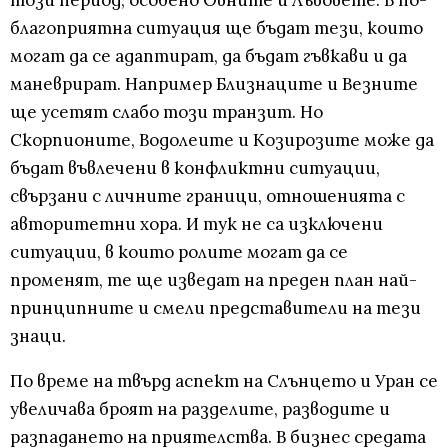
този период, особено Овните и Лъвовете. В по-
благоприятна ситуация ще бъдат тези, които
могат да се адаптират, да бъдат гъвкави и да
маневрират. Например Близнаците и Везните
ще усетят слабо този транзит. Но
Скорпионите, Водолеите и Козирозите може да
бъдат въвлечени в конфликтни ситуации,
свързани с личните граници, отношенията с
авторитетни хора. И тук не са изключени
ситуации, в които ролите могат да се
променят, те ще изведат на преден план най-
принципните и смели представители на тези
знаци.
По време на твърд аспект на Слънцето и Уран се
увеличава броят на разделите, разводите и
разпадането на приятелства. В бизнес средата