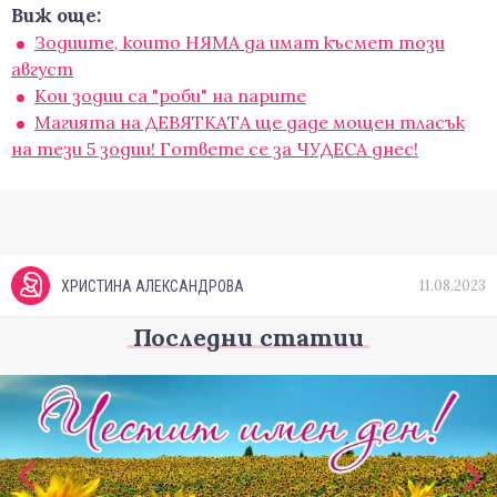
Виж още:
Зодиите, които НЯМА да имат късмет този
август
Кои зодии са "роби" на парите
Магията на ДЕВЯТКАТА ще даде мощен тласък
на тези 5 зодии! Гответе се за ЧУДЕСА днес!
11.08.2023
ХРИСТИНА АЛЕКСАНДРОВА
Последни статии