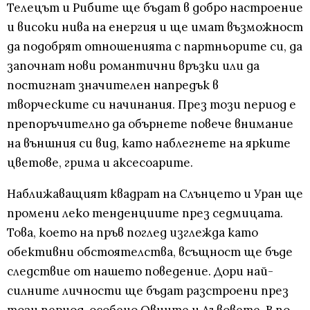
Телецът и Рибите ще бъдат в добро настроение
и високи нива на енергия и ще имат възможност
да подобрят отношенията с партньорите си, да
започнат нови романтични връзки или да
постигнат значителен напредък в
творческите си начинания. През този период е
препоръчително да обърнете повече внимание
на външния си вид, като наблегнете на ярките
цветове, грима и аксесоарите.
Наближаващият квадрат на Слънцето и Уран ще
промени леко тенденциите през седмицата.
Това, което на пръв поглед изглежда като
обективни обстоятелства, всъщност ще бъде
следствие от нашето поведение. Дори най-
силните личности ще бъдат разстроени през