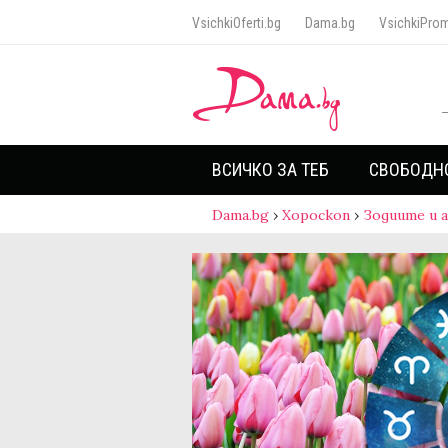
VsichkiOferti.bg
Dama.bg
VsichkiProm
ВСИЧКО ЗА ТЕБ
СВОБОДН
Dama.bg
›
Хороскоп
›
Зодиите и 