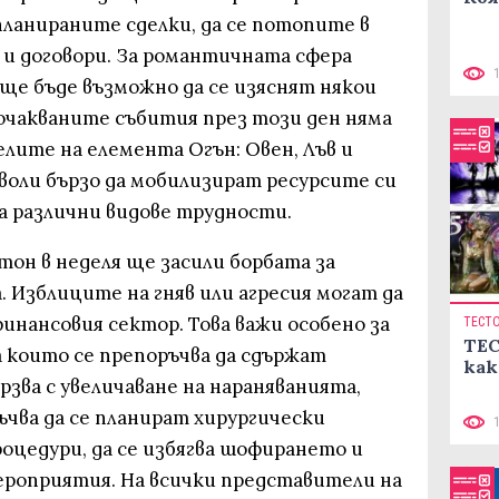
планираните сделки, да се потопите в
 и договори. За романтичната сфера
е ще бъде възможно да се изяснят някои
чакваните събития през този ден няма
лите на елемента Огън: Овен, Лъв и
воли бързо да мобилизират ресурсите си
а различни видове трудности.
он в неделя ще засили борбата за
 Изблиците на гняв или агресия могат да
инансовия сектор. Това важи особено за
ТЕСТ
ТЕС
 които се препоръчва да сдържат
как
рзва с увеличаване на нараняванията,
ъчва да се планират хирургически
оцедури, да се избягва шофирането и
роприятия. На всички представители на