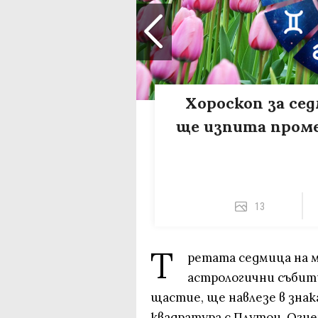
Хороскоп за сед
ще изпита проме
13
Т
ретата седмица на м
астрологични събит
щастие, ще навлезе в знака
квадратура с Плутон. Огн