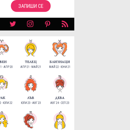
ЗАПИШИ СЕ
ВЕН
ТЕЛЕЦ
БЛИЗНАЦИ
1 - АПР 20
АПР 21 - МАЙ 21
МАЙ 22 - ЮНИ 21
РАК
ЛЪВ
ДЕВА
 - ЮЛИ 22
ЮЛИ 23 - АВГ 23
АВГ 24 - СЕП 23