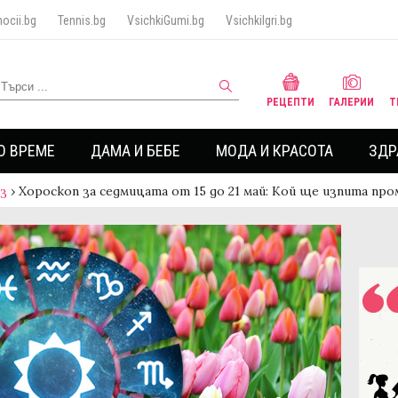
ocii.bg
Tennis.bg
VsichkiGumi.bg
VsichkiIgri.bg
РЕЦЕПТИ
ГАЛЕРИИ
Т
О ВРЕМЕ
ДАМА И БЕБЕ
МОДА И КРАСОТА
ЗДР
аз
›
Хороскоп за седмицата от 15 до 21 май: Кой ще изпита пр