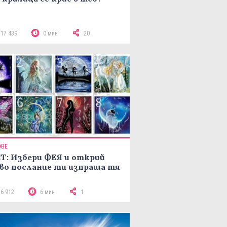
117 439
0 мин
20
ОВЕ
Т: Избери ФЕЯ и открий
во послание ти изпраща тя
16 912
6 мин
1