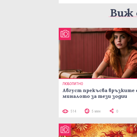
Виж 
ЛЮБОПИТНО
Август прекъсва връзките 
миналото за тези зодии
514
5 мин
0