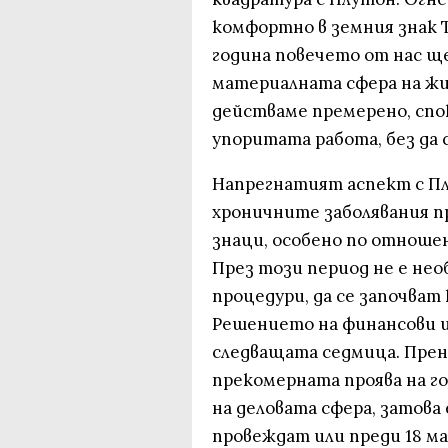
комфортно в земния знак Т
година повечето от нас щ
материалната сфера на жи
действаме премерено, спо
упоритата работа, без да 
Напрегнатият аспект с П
хроничните заболявания п
знаци, особено по отноше
През този период не е не
процедури, да се започват
Решението на финансови и
следващата седмица. Прен
прекомерната проява на г
на деловата сфера, затова 
провеждат или преди 18 май