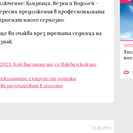
лючение: Близнаци, Везни и Водолей -
ересни предложения в професионалната
 приемат много сериозно.
още ви очаква през третата седмица на
знак:
ТЕСТ
Тес
пос
2023: Кой внезапно ще се влюби и кой ще
реклонните съпруги от зодиака
 ви разочароват в леглото
12.05.2023