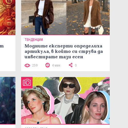
ТЕНДЕНЦИИ
ст
Модните експерти определиха
артикула, в който си струва да
инвестирате тази есен
259
4 мин
0