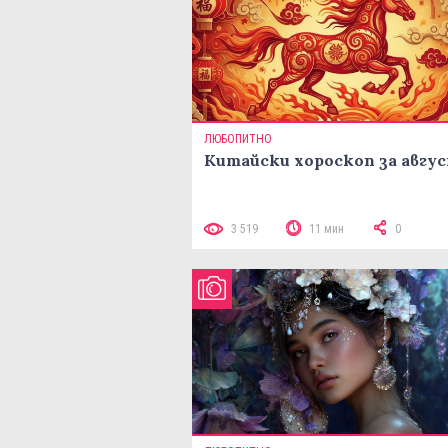
ЛЮБОПИТНО
Китайски хороскоп за авгу
3 519
11 мин
0