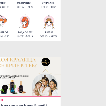
ЕЗНИ
СКОРПИОН
СТРЕЛЕЦ
 - ОКТ 23
ОКТ 24 - НОЕ 22
НОЕ 23 - ДЕК 21
ЗИРОГ
ВОДОЛЕЙ
РИБИ
 - ЯНУ 20
ЯНУ 21 - ФЕВ 19
ФЕВ 20 - МАРТ 20
ОВЕ
 кралица се крие в теб?