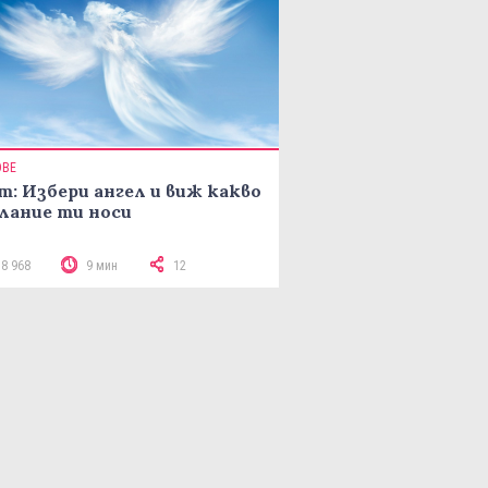
ОВЕ
т: Избери ангел и виж какво
лание ти носи
18 968
9 мин
12