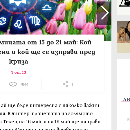
мицата от 15 до 21 май: Кой
ни и кой ще се изправи пред
криза
1 от 13
7044
1
АБ
ай ще бъде интересна с няколко важни
ия. Юпитер, планетата на голямото
 Телец на 16 май, а на 18 май ще направи
еният Юпитер не се чувства много