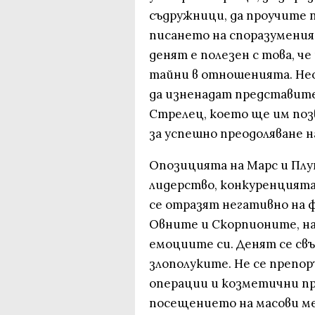
съдружници, да проучите 
писането на споразумения
денят е полезен с това, ч
тайни в отношенията. Нео
да изненадат представите
Стрелец, което ще им поз
за успешно преодоляване н
Опозицията на Марс и Плут
лидерство, конкуренцията.
се отразят негативно на ф
Овните и Скорпионите, на
емоциите си. Денят се свъ
злополуките. Не се препор
операции и козметични пр
посещението на масови ме