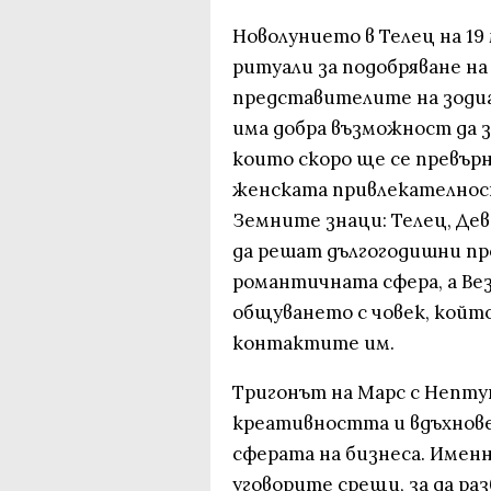
Новолунието в Телец на 19
ритуали за подобряване на
представителите на зодиа
има добра възможност да 
които скоро ще се превърн
женската привлекателност,
Земните знаци: Телец, Дев
да решат дългогодишни пр
романтичната сфера, а Ве
общуването с човек, койт
контактите им.
Тригонът на Марс с Нептун
креативността и вдъхнове
сферата на бизнеса. Именн
уговорите срещи, за да р