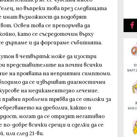
елец, но въпреки това през следващата
е имат възможност да подобрят
вот. Освен това се препоръчва да
койно, като се съсредоточим върху
се дърпаме и да форсираме събитията.
лутон в четвъртък може да изостри
ри представителите на почти всички
О
МАРТ 2
ние на проявата на неприятни симптоми.
обходимо да се извършват диагностични
 курсове на медикаментозно лечение.
 правни проблеми трябва да се отложи за
ебрегването на дреболии, както и
ЮНИ 22
ордост, могат да се отразят негативно
е по-добре всички срещи и сделки да се
, или след 21-ви.