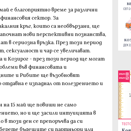
В
 май е благоприятно време за различни
СЕП 24
 финансовия сектор. За
калния кръг, които са необвързани, ще
започнат нови перспективни познанства,
КО
ат в сериозна връзка. През този период
ДЕК 22
 сексуалност и чар се увеличават.
а и Козирог - през този период ще могат
облеми във финансовата и
зните и Рибите ще възобновят
о отдавна е изпаднал от полезрението и
 на 15 май ще повиши не само
нието, но и ще засили интуицията в
о в този ден се препоръчва да си
ТЕСТ
азберете бъдещите си партньори или
Коя