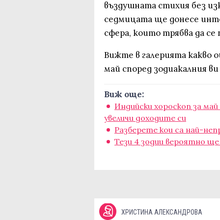
въздушната стихия без изк
седмицата ще донесе инт
сфера, които трябва да се
Вижте в галерията какво 
май според зодиакалния ви 
Виж още:
Индийски хороскоп за май 
увеличи доходите си
Разберете кои са най-неп
Тези 4 зодии вероятно ще
ХРИСТИНА АЛЕКСАНДРОВА