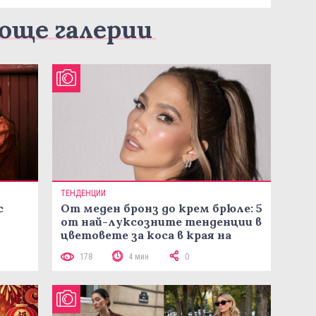
още галерии
ТЕНДЕНЦИИ
с
От меден бронз до крем брюле: 5
от най-луксозните тенденции в
цветовете за коса в края на
лятото
178
4 мин
0