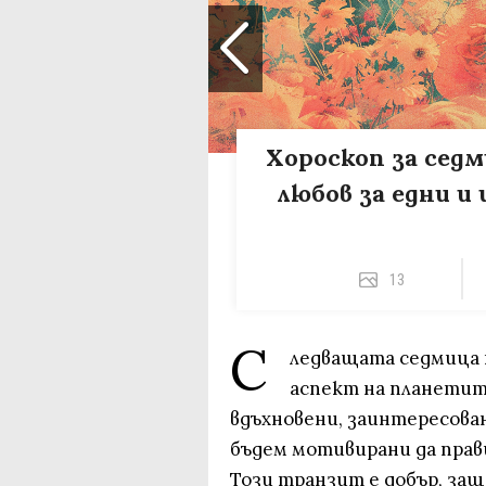
Хороскоп за седми
любов за едни и
13
С
ледващата седмица н
аспект на планетит
вдъхновени, заинтересован
бъдем мотивирани да прав
Този транзит е добър, защ