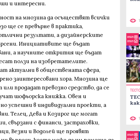
вши и интересни.
жност на мнозина да осъществят всички
рзо ще се превърне в практика,
отлични резултати, а дизайнерските
ърсени. Инициативите ще бъдат
вани, а научните открития ще бъдат
несат ползи на изобретателите.
ат актуални в обществената сфера,
крено заинтересовани хора. Мнозина ще
 или продадат превозно средство, да се
ТЕСТ
лучат шофьорска книжка. Овен и
ТЕС
как
но успешни в индивидуални проекти, а
вни. Телец, Дева и Козирог ще могат
и, свързани с финанси, застраховки,
аци, Везни и Водолей ще проявят