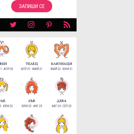
ЗАПИШИ СЕ
ВЕН
ТЕЛЕЦ
БЛИЗНАЦИ
1 - АПР 20
АПР 21 - МАЙ 21
МАЙ 22 - ЮНИ 21
РАК
ЛЪВ
ДЕВА
 - ЮЛИ 22
ЮЛИ 23 - АВГ 23
АВГ 24 - СЕП 23