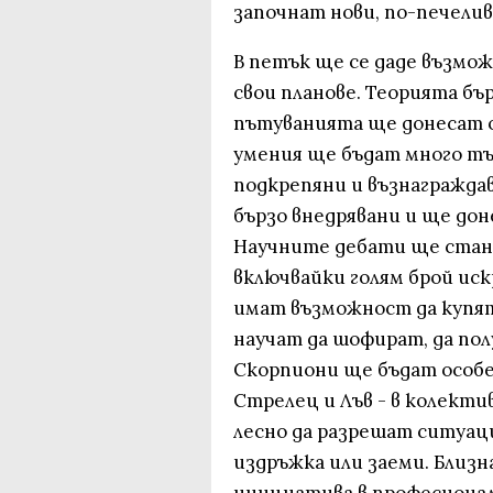
започнат нови, по-печели
В петък ще се даде възмо
свои планове. Теорията бъ
пътуванията ще донесат 
умения ще бъдат много т
подкрепяни и възнагражда
бързо внедрявани и ще до
Научните дебати ще стан
включвайки голям брой ис
имат възможност да купят
научат да шофират, да по
Скорпиони ще бъдат особе
Стрелец и Лъв - в колекти
лесно да разрешат ситуаци
издръжка или заеми. Близн