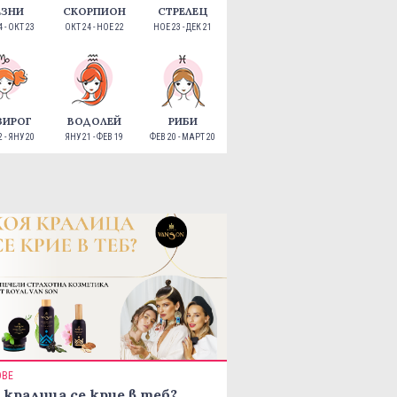
ЕЗНИ
СКОРПИОН
СТРЕЛЕЦ
 - ОКТ 23
ОКТ 24 - НОЕ 22
НОЕ 23 - ДЕК 21
ЗИРОГ
ВОДОЛЕЙ
РИБИ
 - ЯНУ 20
ЯНУ 21 - ФЕВ 19
ФЕВ 20 - МАРТ 20
ОВЕ
 кралица се крие в теб?