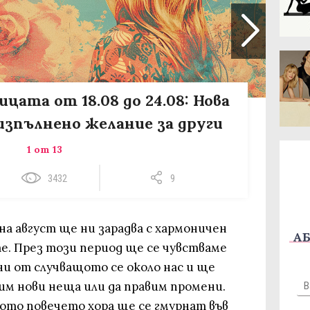
цата от 18.08 до 24.08: Нова
 изпълнено желание за други
1 от 13
3432
9
а август ще ни зарадва с хармоничен
АБ
е. През този период ще се чувстваме
и от случващото се около нас и ще
им нови неща или да правим промени.
ото повечето хора ще се гмурнат във