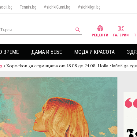
ocii.bg
Tennis.bg
VsichkiGumi.bg
VsichkiIgri.bg
РЕЦЕПТИ
ГАЛЕРИИ
Т
О ВРЕМЕ
ДАМА И БЕБЕ
МОДА И КРАСОТА
ЗДР
аз
›
Хороскоп за седмицата от 18.08 до 24.08: Нова любов за ед