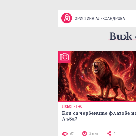
ХРИСТИНА АЛЕКСАНДРОВА
Виж 
ЛЮБОПИТНО
Кои са червените флагове н
Лъва?
67
3 мин
0