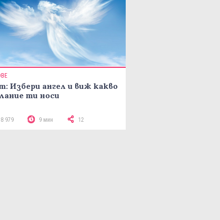
ОВЕ
т: Избери ангел и виж какво
лание ти носи
18 979
9 мин
12