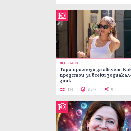
ЛЮБОПИТНО
Таро прогноза за август: Ка
предстои за всеки зодиакал
знак
114
8 мин
0