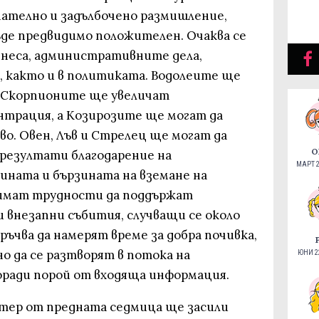
мателно и задълбочено размишление,
де предвидимо положителен. Очаква се
знеса, административните дела,
 както и в политиката. Водолеите ще
 Скорпионите ще увеличат
нтрация, а Козирозите ще могат да
о. Овен, Лъв и Стрелец ще могат да
О
резултати благодарение на
МАРТ 2
ината и бързината на вземане на
 имат трудности да поддържат
 внезапни събития, случващи се около
оръчва да намерят време за добра почивка,
о да се разтворят в потока на
ЮНИ 22
ради порой от входяща информация.
тер от предната седмица ще засили