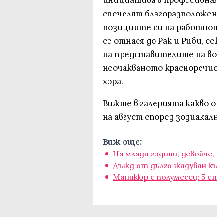
инициатива в професионал
спечелят благоразположен
позициите си на работнот
се отнася до Рак и Риби, 
на представителите на во
неочакваното красноречие
хора.
Вижте в галерията какво 
на август според зодиакалн
Виж още:
На млади години, девойче, 
Дъжд от дълго жадуван къс
Маникюр с полумесец: 5 с