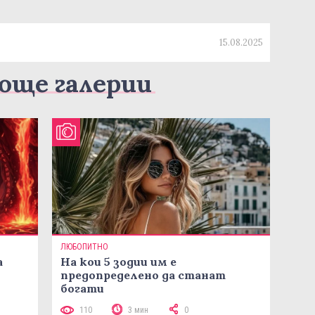
15.08.2025
още галерии
ЛЮБОПИТНО
а
На кои 5 зодии им е
предопределено да станат
богати
110
3 мин
0