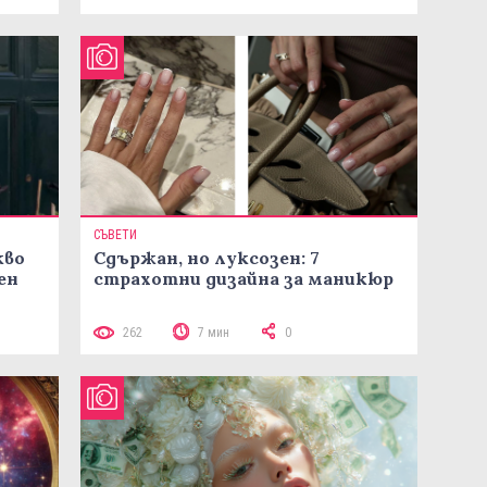
СЪВЕТИ
кво
Сдържан, но луксозен: 7
ен
страхотни дизайна за маникюр
262
7 мин
0