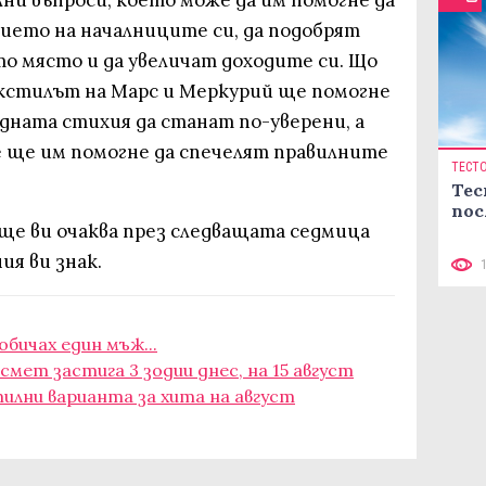
ни въпроси, което може да им помогне да
ието на началниците си, да подобрят
о място и да увеличат доходите си. Що
секстилът на Марс и Меркурий ще помогне
дната стихия да станат по-уверени, а
 ще им помогне да спечелят правилните
ТЕСТ
Тес
пос
още ви очаква през следващата седмица
ия ви знак.
обичах един мъж...
мет застига 3 зодии днес, на 15 август
тилни варианта за хита на август