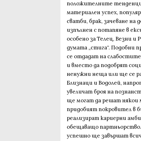
положителните тенденции,
материален успех, популяр
сватби, брак, зачеване на
изпълнен с потапяне в екс
особено за Телец, Везни и 
думата „стига“. Подобни п
се отдадат на слабостите
и вместо да подобрят соц
ненужни неща или ще се ра
Близнаци и Водолей, напро
увеличат броя на познанст
ще могат да решат някои 
придобият покровител в б
реализират кариерни амби
обещаващо партньорство. 
успешно ще завършат всич