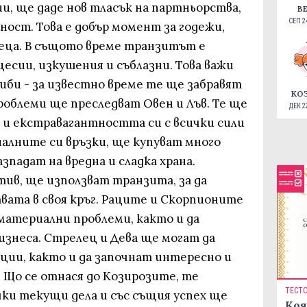
 ще даде нов тласък на партньорства,
В
СЕП 24
ност. Това е добър момент за годежи,
 деца. В същото време транзитът е
цесии, изкушения и съблазни. Това важи
Риби - за известно време те ще забравят
КО
роблеми ще преследват Овен и Лъв. Те ще
ДЕК 22
 и екстравагантността си с всички сили
иалните си връзки, ще купуват много
зпадат на вредна и сладка храна.
тив, ще използват транзита, за да
вата в своя кръг. Раците и Скорпионите
материални проблеми, както и да
изнеса. Стрелец и Дева ще могат да
ции, както и да започнат интересно и
Що се отнася до Козирозите, те
ТЕСТ
ки текущи дела и със същия успех ще
Коя