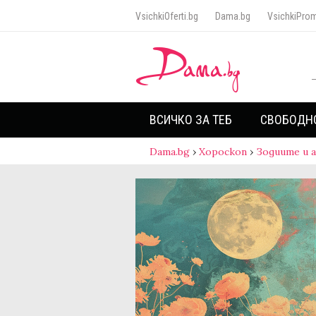
VsichkiOferti.bg
Dama.bg
VsichkiProm
ВСИЧКО ЗА ТЕБ
СВОБОДН
Dama.bg
›
Хороскоп
›
Зодиите и 