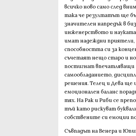
всичко ново само след вни
така че резултатът ще бъ
значителен напредък в би
инженерството и науката,
имат надеждни приятели,
способността си за конце
съчетаят нещо старо и нов
постигнат впечатляващи 
самообладанието, дисципл
решения. Телец и Дева ще
емоционален баланс поради
тях. На Рак и Риби се преп
тъй като рискуват буквалн
собствените си емоции по
Съвпадът на Венера и Юпи