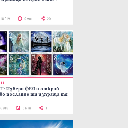
118 019
0 мин
20
ОВЕ
Т: Избери ФЕЯ и открий
во послание ти изпраща тя
16 918
6 мин
1