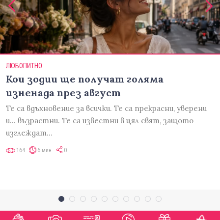
ЛЮБОПИТНО
Кои зодии ще получат голяма
изненада през август
Те са вдъхновение за всички. Те са прекрасни, уверени
и... възрастни. Те са известни в цял свят, защото
изглеждат…
164
6 мин
0