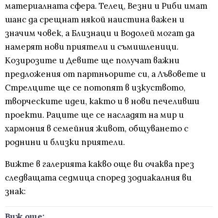
материалната сфера. Телец, Везни и Риби имат
шанс да срещнат някой наистина важен и
значим човек, а Близнаци и Водолей могат да
намерят нови приятели и съмишленици.
Козирозите и Девите ще получат важни
предложения от партньорите си, а Лъвовете и
Стрелците ще се потопят в изкуството,
творческите идеи, както и в нови печеливши
проекти. Раците ще се насладят на мир и
хармония в семейния живот, общуването с
роднини и близки приятели.
Вижте в галерията какво още ви очаква през
следващата седмица според зодиакалния ви
знак:
Виж още: