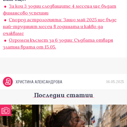
За кои 3 зодии следващите 4 месеца ще бъдат
финансово успешни
Според астрологията: Защо май 2025 ще бъде
най-трудният месец в годината и какво да
очакваме
Огромен късмет за 6 зодии: Съдбата отваря
златна врата от 15.05.
16.05.2025
ХРИСТИНА АЛЕКСАНДРОВА
Последни статии