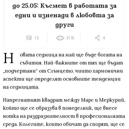
до 25.05: Късмет в работата за
едни и изненади в любовта за
други
13
3176
4
Н
овата седмица на май ще бъде богата на
събития. Най-важните от тях ще бъдат
„подчертани“ от Слънцето, чиито хармонични
аспекти ще определят основните тенденции
на седмицата.
Напрегнатият квадрат между Марс и Меркурий,
който ще се образува в понеделник, ще внесе
нотка на раздразнителност в професионалната
среда. Колегите, които обичат да спорят, ще се