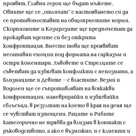
проявят. Главни герои ще бъдат мъжете.
Овните ще се „отличат“ с настояването си да
се противопоставят на общоприетите норми.
Скорпионите и Козирозите ще предпочетат да
прокарват идеите си без открита
конфронтация. Вместо това ще проявяват
негативни емоции под формата на сарказъм и
остри коментари. Лъвовете и Стрелците се
съветват да избягват конфликти с непознати, а
Близнаците и Девите – с властите. Везни и
Водолеи ще се съпротивляват на всякакви
конфронтации, маневрирайки и избягвайки
сблъсъци, в резултат на което в края на деня ще
се чувстват изтощени. Раците и Рибите
категорично не трябва да влизат в контакт с
ръководството, а ако е възможно, и с клиенти и