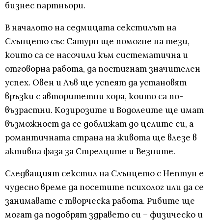
бизнес партньори.
В началото на седмицата секстилът на
Слънцето със Сатурн ще помогне на тези,
които са се насочили към систематична и
отговорна работа, да постигнат значителен
успех. Овен и Лъв ще успеят да установят
връзки с авторитетни хора, които са по-
възрастни. Козирозите и Водолеите ще имат
възможност да се доближат до целите си, а
романтичната страна на живота ще влезе в
активна фаза за Стрелците и Везните.
Следващият секстил на Слънцето с Нептун е
чудесно време да посетите психолог или да се
занимавате с творческа работа. Рибите ще
могат да подобрят здравето си – физическо и