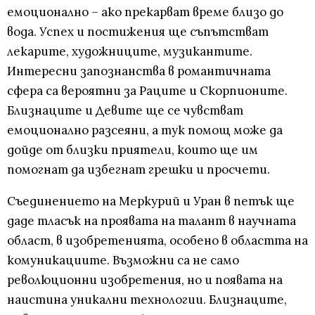
емоционално – ако прекарват време близо до
вода. Успех и постижения ще съпътстват
лекарите, художниците, музикантите.
Интересни запознанства в романтичната
сфера са вероятни за Раците и Скорпионите.
Близнаците и Девите ще се чувстват
емоционално разсеяни, а тук помощ може да
дойде от близки приятели, които ще им
помогнат да избегнат грешки и просчети.
Съединението на Меркурий и Уран в петък ще
даде тласък на проявата на талант в научната
област, в изобретенията, особено в областта на
комуникациите. Възможни са не само
революционни изобретения, но и появата на
наистина уникални технологии. Близнаците,