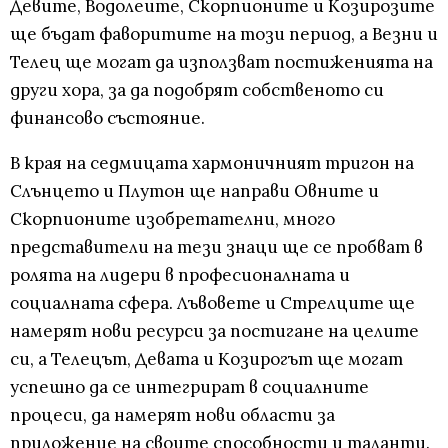
Девите, Водолеите, Скорпионите и Козирозите
ще бъдат фаворитите на този период, а Везни и
Телец ще могат да използват постиженията на
други хора, за да подобрят собственото си
финансово състояние.
В края на седмицата хармоничният тригон на
Слънцето и Плутон ще направи Овните и
Скорпионите изобретателни, много
представители на тези знаци ще се пробват в
ролята на лидери в професионалната и
социалната сфера. Лъвовете и Стрелците ще
намерят нови ресурси за постигане на целите
си, а Телецът, Девата и Козирогът ще могат
успешно да се интегрират в социалните
процеси, да намерят нови области за
приложение на своите способности и таланти.