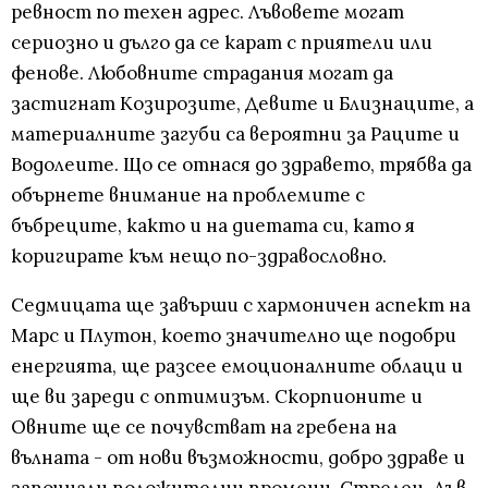
ревност по техен адрес. Лъвовете могат
сериозно и дълго да се карат с приятели или
фенове. Любовните страдания могат да
застигнат Козирозите, Девите и Близнаците, а
материалните загуби са вероятни за Раците и
Водолеите. Що се отнася до здравето, трябва да
обърнете внимание на проблемите с
бъбреците, както и на диетата си, като я
коригирате към нещо по-здравословно.
Седмицата ще завърши с хармоничен аспект на
Марс и Плутон, което значително ще подобри
енергията, ще разсее емоционалните облаци и
ще ви зареди с оптимизъм. Скорпионите и
Овните ще се почувстват на гребена на
вълната - от нови възможности, добро здраве и