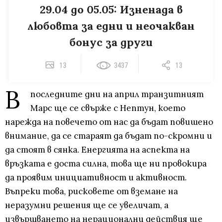
29.04 до 05.05: Изненада в
любовта за едни и неочакван
бонус за други
13
3437
13
В
последните дни на април транзитният
Марс ще се свърже с Нептун, което
нарежда на повечето от нас да бъдат повишено
внимание, да се стараят да бъдат по-скромни и
да стоят в сянка. Енергията на аспекта на
връзката е доста силна, това ще ни провокира
да проявим инициативност и активност.
Въпреки това, рисковете от вземане на
неразумни решения ще се увеличат, а
извършването на нерационални действия ще