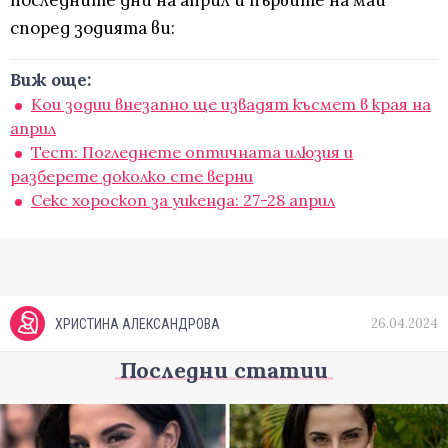
последните дни на април и първите на май
според зодията ви:
Виж още:
Кои зодии внезапно ще извадят късмет в края на
април
Тест: Погледнете оптичната илюзия и
разберете доколко сте верни
Секс хороскоп за уикенда: 27-28 април
26.04.2024
ХРИСТИНА АЛЕКСАНДРОВА
Последни статии