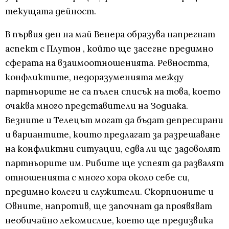
текущата дейност.
В първия ден на май Венера образува напрегнат
аспект с Плутон , който ще засегне предимно
сферата на взаимоотношенията. Ревността,
конфликтите, недоразуменията между
партньорите не са пълен списък на това, което
очаква много представители на Зодиака.
Везните и Телецът могат да бъдат депресирани
и вариантите, които предлагат за разрешаване
на конфликтни ситуации, едва ли ще задоволят
партньорите им. Рибите ще успеят да развалят
отношенията с много хора около себе си,
предимно колеги и служители. Скорпионите и
Овните, напротив, ще започнат да проявяват
необичайно лекомислие, което ще предизвика