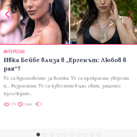
ИНТЕРЕСНО
Ивка Бейбе влиза в „Ергенът: Любов в
рая“?
Те са вдъхновение за всички. Те са прекрасни, уверени
и... възрастни. Те са известни в цял свят, защото
изглеждат…
179
2 мин
0