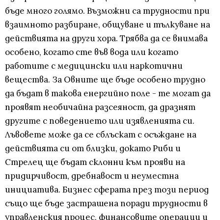
бъде много голямо. Възможни са трудности при
взаимното разбиране, общуване и тълкуване на
действията на други хора. Трябва да се внимава
особено, когато сте във вода или когато
работите с медицински или наркотични
вещества. За Овните ще бъде особено трудно
да бъдат в такова енергийно поле - те могат да
проявят необичайна разсеяност, да дразнят
другите с поведението или изявленията си.
Лъвовете може да се сблъскат с осъждане на
действията си от близки, докато Риби и
Стрелец ще бъдат склонни към прояви на
придирчивост, дребнавост и неуместна
инициатива. Бизнес сферата през този период
също ще бъде застрашена поради трудности в
управленския процес, финансовите операции и