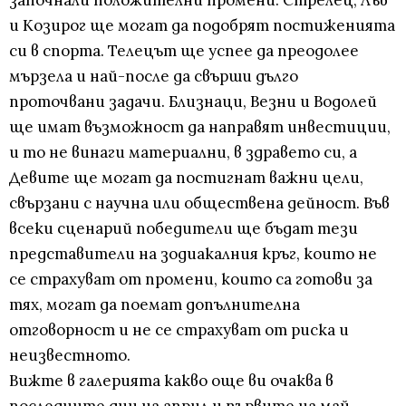
започнали положителни промени. Стрелец, Лъв
и Козирог ще могат да подобрят постиженията
си в спорта. Телецът ще успее да преодолее
мързела и най-после да свърши дълго
проточвани задачи. Близнаци, Везни и Водолей
ще имат възможност да направят инвестиции,
и то не винаги материални, в здравето си, а
Девите ще могат да постигнат важни цели,
свързани с научна или обществена дейност. Във
всеки сценарий победители ще бъдат тези
представители на зодиакалния кръг, които не
се страхуват от промени, които са готови за
тях, могат да поемат допълнителна
отговорност и не се страхуват от риска и
неизвестното.
Вижте в галерията какво още ви очаква в