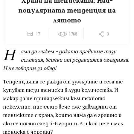
Храна на тениската: Най-
популярната тенденция на
лятото
17
1768
0
Н
яма да лъжем - докато правихме тази
селекция, всички от редакцията огладняха.
И не говорим за обяд!
Тенденцията се ражда от зумърите и сега те
купуват тези тениски в луди количества. И
макар да не принадлежим към тяхното
поколение, ние също вече сме завладяни от
тениските с храна, които няма да е грешно и
ако се носят след 5-6 години. А и кой не е имал
тениска с череши?