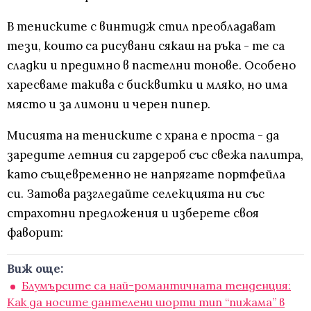
В тениските с винтидж стил преобладават
тези, които са рисувани сякаш на ръка - те са
сладки и предимно в пастелни тонове. Особено
харесваме такива с бисквитки и мляко, но има
място и за лимони и черен пипер.
Мисията на тениските с храна е проста - да
заредите летния си гардероб със свежа палитра,
като същевременно не напрягате портфейла
си. Затова разгледайте селекцията ни със
страхотни предложения и изберете своя
фаворит:
Виж още:
Блумърсите са най-романтичната тенденция:
Kак да носите дантелени шорти тип “пижама” в