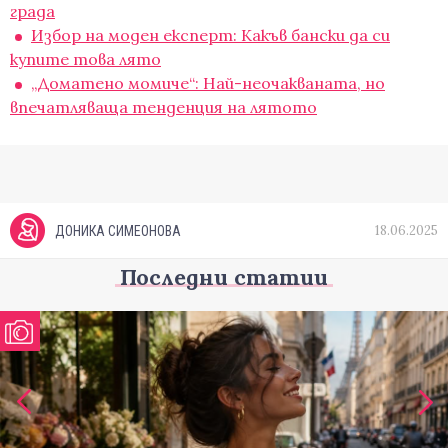
градa
Избор на моден експерт: Какъв бански да си
купите това лято
„Доматено момиче“: Най-неочакваната, но
впечатляваща тенденция на лятото
18.06.2025
ДОНИКА СИМЕОНОВА
Последни статии