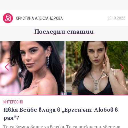
25.10.2022
ХРИСТИНА АЛЕКСАНДРОВА
Последни статии
ИНТЕРЕСНО
Ивка Бейбе влиза в „Ергенът: Любов в
рая“?
Те са вдъхновение за всички. Те са прекрасни, уверени