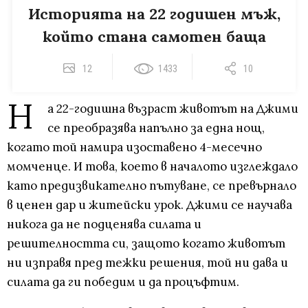
Историята на 22 годишен мъж,
който стана самотен баща
12
1433
10
Н
а 22-годишна възраст животът на Джими
се преобразява напълно за една нощ,
когато той намира изоставено 4-месечно
момченце. И това, което в началото изглеждало
като предизвикателно пътуване, се превърнало
в ценен дар и житейски урок. Джими се научава
никога да не подценява силата и
решителността си, защото когато животът
ни изправя пред тежки решения, той ни дава и
силата да ги победим и да процъфтим.