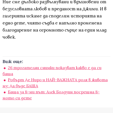
Ние сме дълбоко развълнувани и вдъхновени от
безусловната любов и преданост на Джими. И в
галерията искаме да споделим историята на
едно дете, чиято съдба е напълно променена
благодарение на огромното сърце на един млад
човек.
Виж още:
26 трогателни снимки показват какво е да си
баща
Робърт Де Ниро и НАЙ-ВАЖНАТА роля в живота
му: Да бъде БАЩА
Баща за 8-ми път: Алек Болдуин посрещна 8-
мото си дете