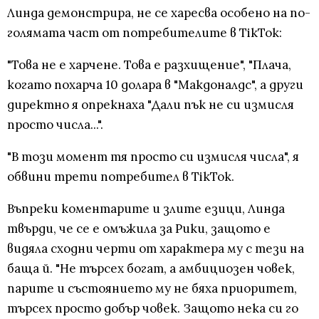
Линда демонстрира, не се харесва особено на по-
голямата част от потребителите в ТikTok:
"Това не е харчене. Това е разхищение", "Плача,
когато похарча 10 долара в "Макдоналдс", а други
директно я опрекнаха "Дали пък не си измисля
просто числа...".
"В този момент тя просто си измисля числа", я
обвини трети потребител в TikTok.
Въпреки коментарите и злите езици, Линда
твърди, че се е омъжила за Рики, защото е
видяла сходни черти от характера му с тези на
баща й. "Не търсех богат, а амбициозен човек,
парите и състоянието му не бяха приоритет,
търсех просто добър човек. Защото нека си го