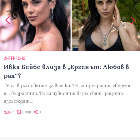
ИНТЕРЕСНО
Ивка Бейбе влиза в „Ергенът: Любов в
рая“?
Те са вдъхновение за всички. Те са прекрасни, уверени
и... възрастни. Те са известни в цял свят, защото
изглеждат…
57
2 мин
0