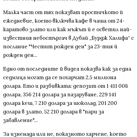
Малка част от тях показват простичкото й
ежедневие, което включва кафе в чаша от 24-
каратово злато или как мъжът й е осветил най-
известния небостъргач в Дубай „Бурдж Халифа“ с
послание "Честит рожден ден" за 23-тия й
рожден ден...
Едно от последните й видеа показва как за една
седмица могат да се похарчат 2,5 милиона
долара. Ето и разбивката: депозит от 1 411 008
долара, 356 214 долара за пазаруване, 229 141
долара кеш, 7 210 долара за шоколад, 201 200
долара в злато, 52 210 долара в "пари за
забавление"...
За изненада или не, показното харчене, което