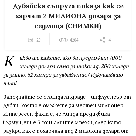
Дубайска съпруга показа как се
харчат 2 МИЛИОНА долара за
седмица (СНИМКИ)
20
4204
4
К
акво ще кажете, ако ви предложат 7000
хиляди долара само за шоколад, 200 хиляди
за злато, 52 хиляди за забавление? Изкушаващо
нали!
Запознайте се с Линда Андраде - инфлуенсър от
Дубай, която е омъжете за местен милионер.
Интересен факт е, че Линда предизвика
възмущение в социалните мрежи, след като
разкри как е похарчила над 2 милиона долара от