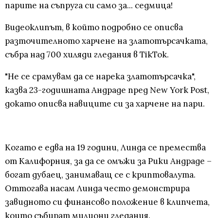
парите на съпруга си само за... седмица!
Видеоклипът, в който подробно се описва
разточителното харчене на златотърсачката,
събра над 700 хиляди гледания в TikTok.
"Не се срамувам да се нарека златотърсачка",
казва 23-годишната Андраде пред New York Post,
докато описва навиците си за харчене на пари.
Когато е едва на 19 години, Линда се премества
от Калифорния, за да се омъжи за Рики Андраде –
богат дубаец, занимаващ се с криптовалута.
Оттогава насам Линда често демонстрира
завидното си финансово положение в клипчета,
които събират милиони гледания.