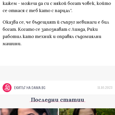
кажем - можеш да си с някой богат човек, който
се отнася с теб като с парцал“.
Оказва се, че бъдещият й съпруг невинаги е бил
богат. Когато се запознават с Линда, Рики
работил като техник и оправял съдомиялни
машини.
11.10.2023
ЕКИПЪТ НА DAMA.BG
Последни статии