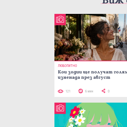
ЛЮБОПИТНО
Кои зодии ще получат голя
изненада през август
121
6 мин
0