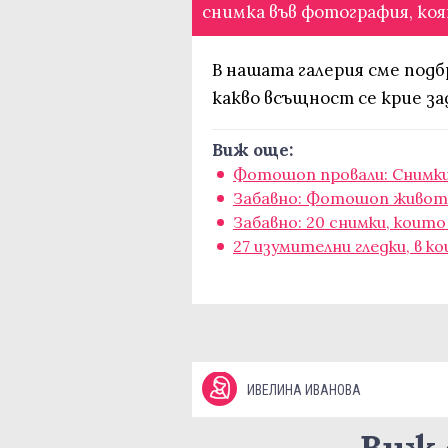
снимка във фотография, коя
В нашата галерия сме подб
какво всъщност се крие з
Виж още:
Фотошоп провали: Снимкит
Забавно: Фотошоп животн
Забавно: 20 снимки, коит
27 изумителни гледки, в 
ИВЕЛИНА ИВАНОВА
Виж 