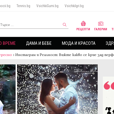
ocii.bg
Tennis.bg
VsichkiGumi.bg
VsichkiIgri.bg
РЕЦЕПТИ
ГАЛЕРИИ
Т
О ВРЕМЕ
ДАМА И БЕБЕ
МОДА И КРАСОТА
ЗДР
ересно
›
Инстаграм и Реалност: Вижте какво се крие зад пе