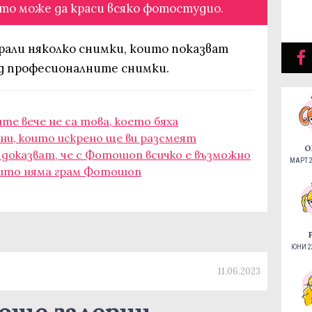
то може да краси всяко фотостудио.
рали няколко снимки, които показват
ад професионалните снимки.
е вече не са това, което бяха
и, които искрено ще ви разсмеят
О
о доказват, че с Фотошоп всичко е възможно
МАРТ 2
които няма грам Фотошоп
ЮНИ 22
11.06.2023
още галерии