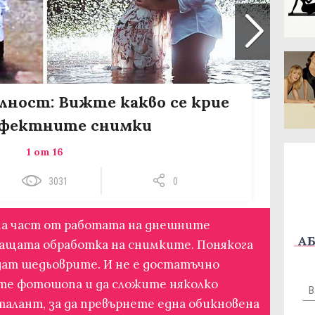
лност: Вижте какво се крие
рфектните снимки
1 от 16
3031
0
има част от работата на днешните
АБ
ащата обработка на снимките. Понякога
дат шедьоврите. И не е достатъчно
те фотошопа и да сложите няколко
талант, за да превърнете една обикновена