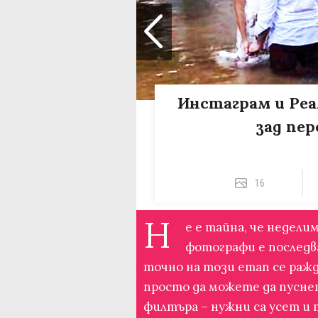
Инстаграм и Реа
зад пе
16
Н
е е тайна, че недел
фотографи е последв
точно на този етап се раж
просто да можете да пусне
филтъра – нужни са усет и 