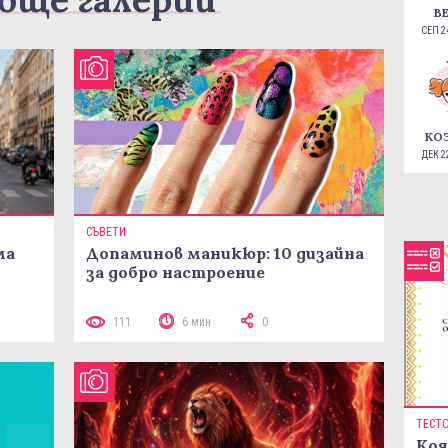
В
СЕП 24
КО
ДЕК 22
СЪВЕТИ
ма
Допаминов маникюр: 10 дизайна
за добро настроение
111
6 мин
0
ТЕСТ
Коя