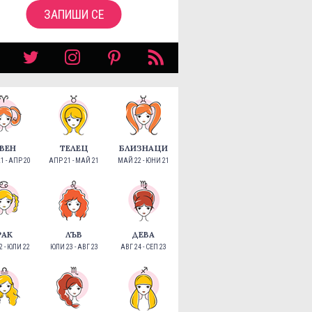
ЗАПИШИ СЕ
ВЕН
ТЕЛЕЦ
БЛИЗНАЦИ
1 - АПР 20
АПР 21 - МАЙ 21
МАЙ 22 - ЮНИ 21
РАК
ЛЪВ
ДЕВА
 - ЮЛИ 22
ЮЛИ 23 - АВГ 23
АВГ 24 - СЕП 23