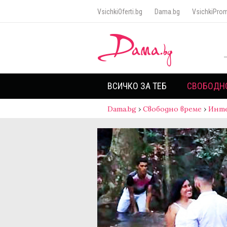
VsichkiOferti.bg
Dama.bg
VsichkiProm
ВСИЧКО ЗА ТЕБ
СВОБОДН
Dama.bg
›
Свободно време
›
Инт