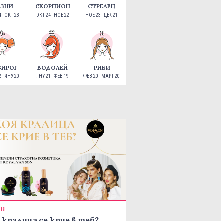
ЕЗНИ
СКОРПИОН
СТРЕЛЕЦ
 - ОКТ 23
ОКТ 24 - НОЕ 22
НОЕ 23 - ДЕК 21
ЗИРОГ
ВОДОЛЕЙ
РИБИ
 - ЯНУ 20
ЯНУ 21 - ФЕВ 19
ФЕВ 20 - МАРТ 20
ОВЕ
 кралица се крие в теб?