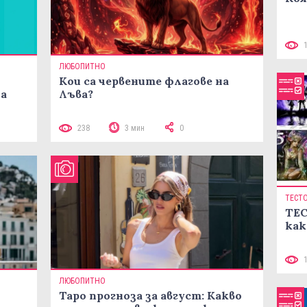
ЛЮБОПИТНО
Кои са червените флагове на
ма
Лъва?
238
3 мин
0
ТЕСТ
ТЕС
как
ЛЮБОПИТНО
Таро прогноза за август: Какво