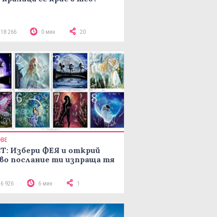
118 266
0 мин
20
ОВЕ
Т: Избери ФЕЯ и открий
во послание ти изпраща тя
16 926
6 мин
1