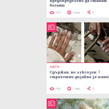
предопределено да станат
богати
379
3 мин
0
СЪВЕТИ
Сдържан, но луксозен: 7
страхотни дизайна за ман
404
7 мин
0