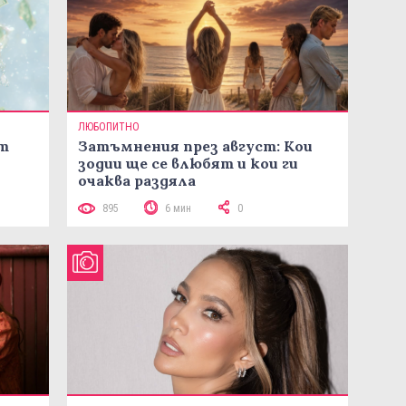
ЛЮБОПИТНО
ст
Затъмнения през август: Кои
зодии ще се влюбят и кои ги
очаква раздяла
895
6 мин
0