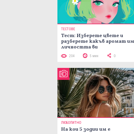
ТЕСТОВЕ
Тест: Изберете цвете и
разберете какъв аромат и
личността ви
204
5 мин
0
ЛЮБОПИТНО
На кои 5 зодии им е