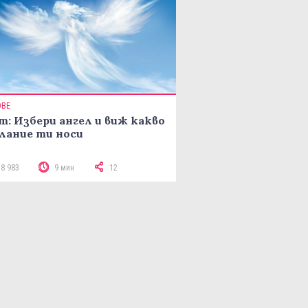
ОВЕ
т: Избери ангел и виж какво
лание ти носи
18 983
9 мин
12