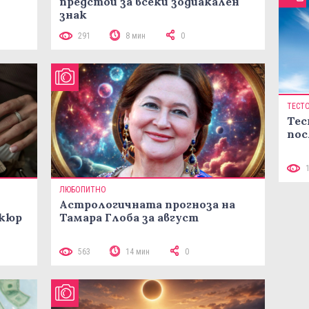
предстои за всеки зодиакален
знак
291
8 мин
0
ТЕСТ
Тес
пос
ЛЮБОПИТНО
Астрологичната прогноза на
икюр
Тамара Глоба за август
563
14 мин
0