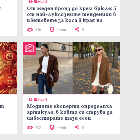
ТЕНДЕНЦИИ
с
От меден бронз до крем брюле: 5
от най-луксозните тенденции в
цветовете за коса в края на
лятото
346
4 мин
0
ТЕНДЕНЦИИ
ст
Модните експерти определиха
артикула, в който си струва да
инвестирате тази есен
403
4 мин
0