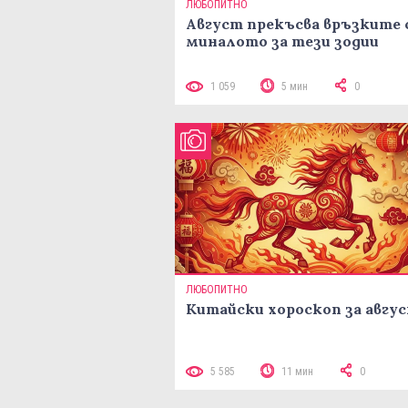
ЛЮБОПИТНО
Август прекъсва връзките 
миналото за тези зодии
1 059
5 мин
0
ЛЮБОПИТНО
Китайски хороскоп за авгу
5 585
11 мин
0