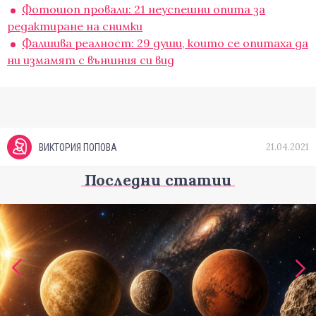
Фотошоп провали: 21 неуспешни опита за
редактиране на снимки
Фалшива реалност: 29 души, които се опитаха да
ни измамят с външния си вид
21.04.2021
ВИКТОРИЯ ПОПОВА
Последни статии