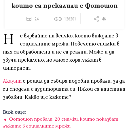
които са прекалили с Фотошоп
24
126201
46
Н
е вярвайте на всичко, което виждате в
социалните мрежи. Повечето снимки в
тях са обработени и не са реални. Може и да
звучи прекалено, но много хора лъжат в
интернет.
Акаунт
е решил да събира подобни провали, за да
ги сподели с аудиторията си. Някои са наистина
забавни. Какво ще кажете?
Виж още:
Фотошоп провали: 20 снимки, които показват
лъжите в социалните мрежи