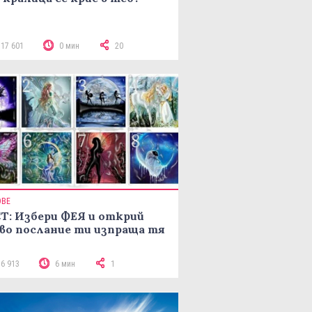
117 601
0 мин
20
ОВЕ
Т: Избери ФЕЯ и открий
во послание ти изпраща тя
16 913
6 мин
1