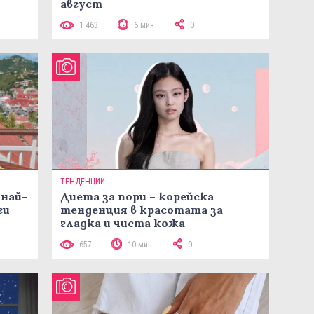
август
1 463
6 мин
0
ТЕНДЕНЦИИ
 най-
Диета за пори – корейска
ги
тенденция в красотата за
гладка и чиста кожа
657
10 мин
0