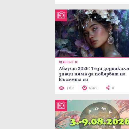
ЛЮБОПИТНО
Август 2026: Тези зодиакал
знаци няма да повярват на
късмета си
1 037
6 мин
0