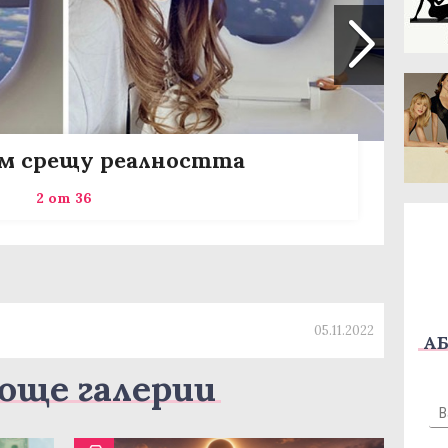
м срещу реалността
2 от 36
05.11.2022
АБ
още галерии