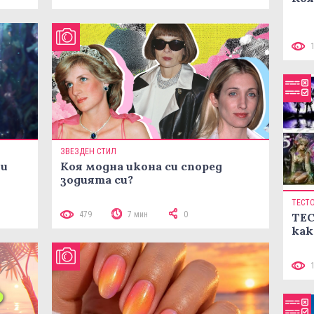
ЗВЕЗДЕН СТИЛ
ни
Коя модна икона си според
зодията си?
ТЕСТ
479
7 мин
0
ТЕС
как