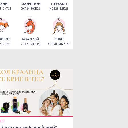
ЕЗНИ
СКОРПИОН
СТРЕЛЕЦ
 - ОКТ 23
ОКТ 24 - НОЕ 22
НОЕ 23 - ДЕК 21
ЗИРОГ
ВОДОЛЕЙ
РИБИ
 - ЯНУ 20
ЯНУ 21 - ФЕВ 19
ФЕВ 20 - МАРТ 20
ОВЕ
 кралица се крие в теб?