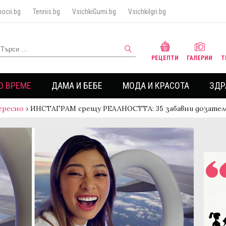
ocii.bg
Tennis.bg
VsichkiGumi.bg
VsichkiIgri.bg
РЕЦЕПТИ
ГАЛЕРИИ
Т
О ВРЕМЕ
ДАМА И БЕБЕ
МОДА И КРАСОТА
ЗДР
ересно
›
ИНСТАГРАМ срещу РЕАЛНОСТТА: 35 забавни дозател