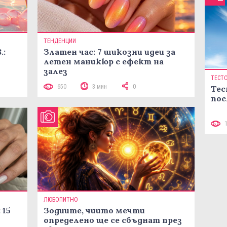
ТЕНДЕНЦИИ
.:
Златен час: 7 шикозни идеи за
летен маникюр с ефект на
залез
ТЕСТ
650
3 мин
0
Тес
пос
ЛЮБОПИТНО
 15
Зодиите, чиито мечти
определено ще се сбъднат през