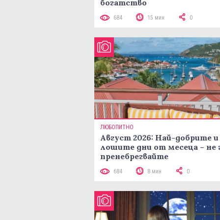
богатство
684
15 мин
0
ЛЮБОПИТНО
Август 2026: Най-добрите и
лошите дни от месеца – не 
пренебрегвайте
684
8 мин
0