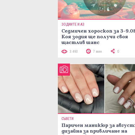
ЗОДИИТЕ И АЗ
Седмичен хороскоп за 3-9.08
Коя зодия ще получи своя
щастлив шанс
3 493
7 мин
0
СЪВЕТИ
Паричен маникюр за август:
дизайна за привличане на