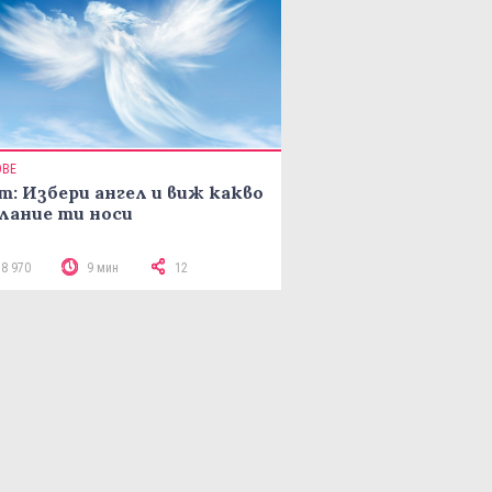
ОВЕ
т: Избери ангел и виж какво
лание ти носи
18 970
9 мин
12