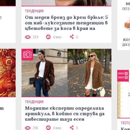
В
СЕП 24
ТЕНДЕНЦИИ
с
От меден бронз до крем брюле: 5
от най-луксозните тенденции в
цветовете за коса в края на
лятото
229
4 мин
0
КО
ДЕК 22
ТЕНДЕНЦИИ
ст
Модните експерти определиха
артикула, в който си струва да
инвестирате тази есен
ТЕСТ
296
4 мин
0
Коя