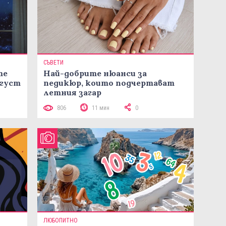
СЪВЕТИ
те
Най-добрите нюанси за
вгуст
педикюр, които подчертават
летния загар
806
11 мин
0
ЛЮБОПИТНО