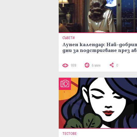
СЪВЕТИ
Лунен календар: Най-добри
дни за подстригване през а
938
6 мин
0
ТЕСТОВЕ