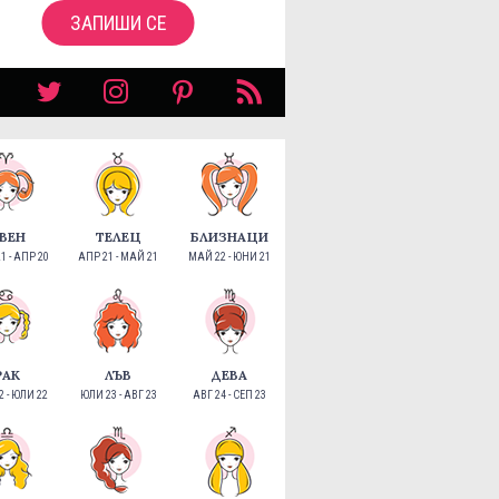
ЗАПИШИ СЕ
ВЕН
ТЕЛЕЦ
БЛИЗНАЦИ
1 - АПР 20
АПР 21 - МАЙ 21
МАЙ 22 - ЮНИ 21
РАК
ЛЪВ
ДЕВА
 - ЮЛИ 22
ЮЛИ 23 - АВГ 23
АВГ 24 - СЕП 23