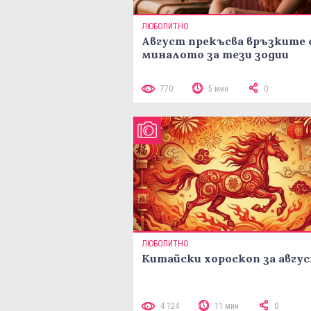
ЛЮБОПИТНО
Август прекъсва връзките 
миналото за тези зодии
770
5 мин
0
ЛЮБОПИТНО
Китайски хороскоп за авгу
4 124
11 мин
0