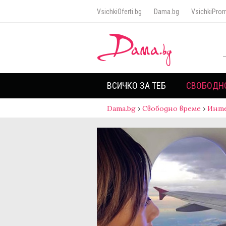
VsichkiOferti.bg
Dama.bg
VsichkiProm
ВСИЧКО ЗА ТЕБ
СВОБОДН
Dama.bg
›
Свободно време
›
Инт