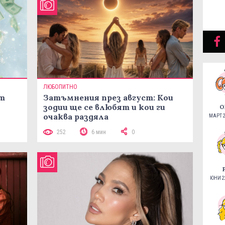
ЛЮБОПИТНО
ст
Затъмнения през август: Кои
зодии ще се влюбят и кои ги
О
очаква раздяла
МАРТ 2
252
6 мин
0
ЮНИ 22