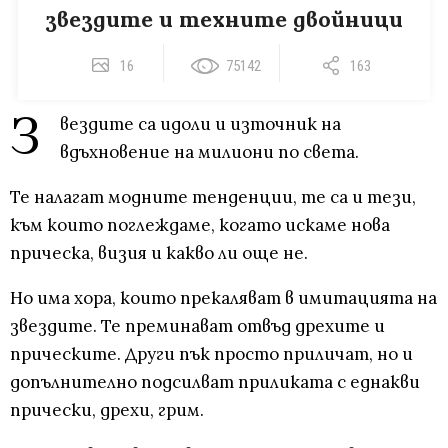
звездите и техните двойници
16
75142
163
З
вездите са идоли и източник на
вдъхновение на милиони по света.
Те налагат модните тенденции, те са и тези,
към които поглеждаме, когато искаме нова
прическа, визия и какво ли още не.
Но има хора, които прекаляват в имитацията на
звездите. Те преминават отвъд дрехите и
прическите. Други пък просто приличат, но и
допълнително подсилват приликата с еднакви
прически, дрехи, грим.