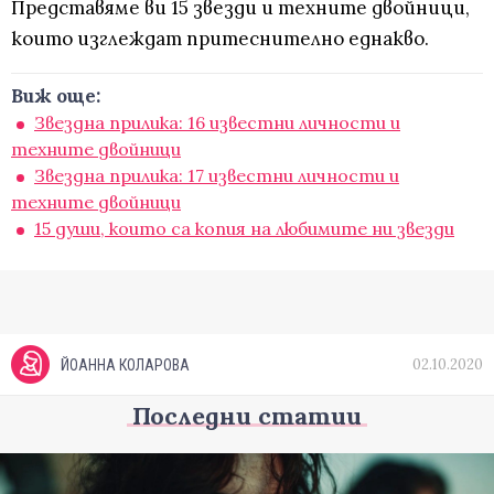
Представяме ви 15 звезди и техните двойници,
които изглеждат притеснително еднакво.
Виж още:
Звездна прилика: 16 известни личности и
техните двойници
Звездна прилика: 17 известни личности и
техните двойници
15 души, които са копия на любимите ни звезди
02.10.2020
ЙОАННА КОЛАРОВА
Последни статии