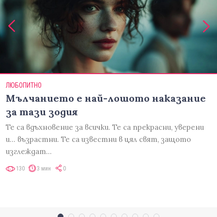
ЛЮБОПИТНО
Мълчанието е най-лошото наказание
за тази зодия
Те са вдъхновение за всички. Те са прекрасни, уверени
и... възрастни. Те са известни в цял свят, защото
изглеждат…
130
3 мин
0