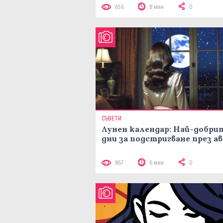
656
8 мин
0
СЪВЕТИ
Лунен календар: Най-добри
дни за подстригване през а
867
6 мин
0