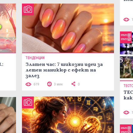
ТЕНДЕНЦИИ
.:
Златен час: 7 шикозни идеи за
летен маникюр с ефект на
залез
619
3 мин
0
ТЕСТ
ТЕС
как