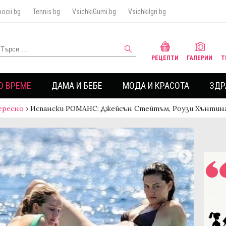
ocii.bg
Tennis.bg
VsichkiGumi.bg
VsichkiIgri.bg
РЕЦЕПТИ
ГАЛЕРИИ
Т
О ВРЕМЕ
ДАМА И БЕБЕ
МОДА И КРАСОТА
ЗДР
ересно
›
Испански РОМАНС: Джейсън Стейтъм, Роузи Хънти