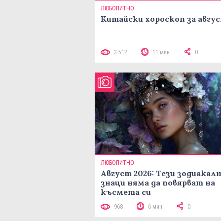
ЛЮБОПИТНО
Китайски хороскоп за авгу
3 512
11 мин
0
ЛЮБОПИТНО
Август 2026: Тези зодиакал
знаци няма да повярват на
късмета си
968
6 мин
0