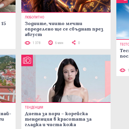
ЛЮБОПИТНО
 15
Зодиите, чиито мечти
определено ще се сбъднат през
август
1 378
6 мин
0
ТЕСТ
Тес
пос
ТЕНДЕНЦИИ
 най-
Диета за пори – корейска
ги
тенденция в красотата за
гладка и чиста кожа