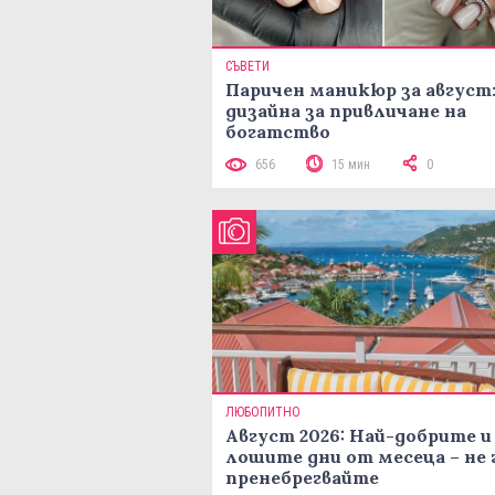
СЪВЕТИ
Паричен маникюр за август:
дизайна за привличане на
богатство
656
15 мин
0
ЛЮБОПИТНО
Август 2026: Най-добрите и
лошите дни от месеца – не 
пренебрегвайте