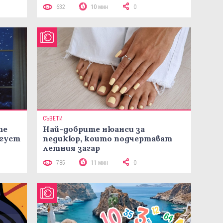
632
10 мин
0
СЪВЕТИ
те
Най-добрите нюанси за
вгуст
педикюр, които подчертават
летния загар
785
11 мин
0