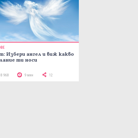
ОВЕ
т: Избери ангел и виж какво
лание ти носи
18 968
9 мин
12