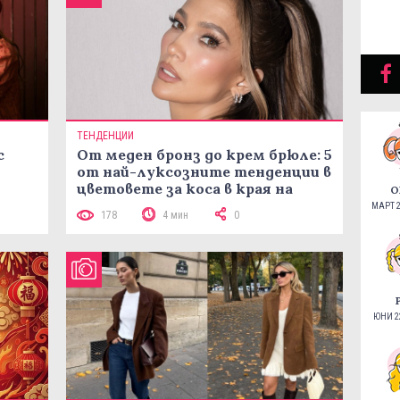
ТЕНДЕНЦИИ
с
От меден бронз до крем брюле: 5
от най-луксозните тенденции в
цветовете за коса в края на
О
лятото
МАРТ 2
178
4 мин
0
ЮНИ 22