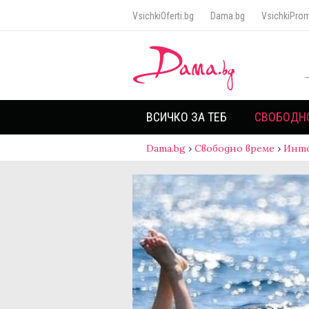
VsichkiOferti.bg
Dama.bg
VsichkiProm
ВСИЧКО ЗА ТЕБ
СВОБОДН
Dama.bg
›
Свободно време
›
Инт