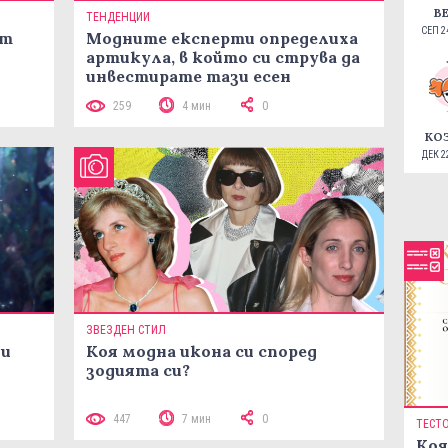
В
ТЕНДЕНЦИИ
СЕП 24
ст
Модните експерти определиха
артикула, в който си струва да
инвестирате тази есен
259
4 мин
0
КО
ДЕК 22
ЗВЕЗДЕН СТИЛ
ни
Коя модна икона си според
зодията си?
447
7 мин
0
ТЕСТ
Коя