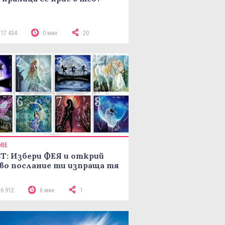
117 434
0 мин
20
ОВЕ
Т: Избери ФЕЯ и открий
во послание ти изпраща тя
16 912
6 мин
1