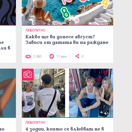
ЛЮБОПИТНО
Какво ще ви донесе август?
че
Зависи от датата ви на ражданe
ли в
2 080
11 мин
0
ЛЮБОПИТНО
но
4 зодии, които се влюбват не в