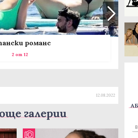
пански романс
2 от 12
12.08.2022
АБ
още галерии