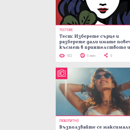
ТЕСТОВЕ
Тест: Изберете сърце и
разберете дали имате пове
късмет в приятелството и
любовта
922
5 мин
0
ЛЮБОПИТНО
Възползвайте се максимал