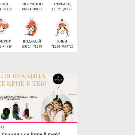
ЕЗНИ
СКОРПИОН
СТРЕЛЕЦ
 - ОКТ 23
ОКТ 24 - НОЕ 22
НОЕ 23 - ДЕК 21
ЗИРОГ
ВОДОЛЕЙ
РИБИ
 - ЯНУ 20
ЯНУ 21 - ФЕВ 19
ФЕВ 20 - МАРТ 20
ОВЕ
 кралица се крие в теб?