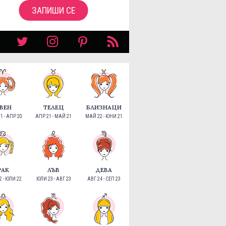
ЗАПИШИ СЕ
ВЕН
ТЕЛЕЦ
БЛИЗНАЦИ
1 - АПР 20
АПР 21 - МАЙ 21
МАЙ 22 - ЮНИ 21
РАК
ЛЪВ
ДЕВА
 - ЮЛИ 22
ЮЛИ 23 - АВГ 23
АВГ 24 - СЕП 23