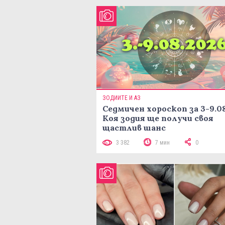
ЗОДИИТЕ И АЗ
Седмичен хороскоп за 3-9.08
Коя зодия ще получи своя
щастлив шанс
3 382
7 мин
0