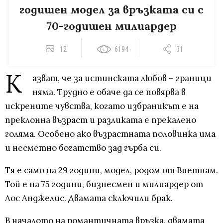
годишен модел за връзката си с
70-годишен милиардер
12
6194
31
К
азват, че за истинската любов – граници
няма. Трудно е обаче да се повярва в
искрените чувства, когато избраникът е на
преклонна възраст и разликата е прекалено
голяма. Особено ако възрастната половинка има
и несметно богатство зад гърба си.
Тя е само на 29 години, модел, родом от Виетнам.
Той е на 75 години, бизнесмен и милиардер от
Лос Анджелис. Двамата сключили брак.
В началото на романтичната връзка, двамата