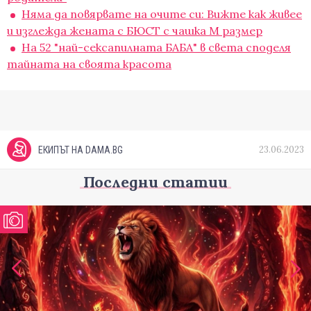
Няма да повярвате на очите си: Вижте как живее
и изглежда жената с БЮСТ с чашка M размер
На 52 "най-сексапилната БАБА" в света споделя
тайната на своята красота
23.06.2023
ЕКИПЪТ НА DAMA.BG
Последни статии