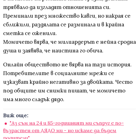
трябвало да изгладят отношенията си.
Преминали през множество кавги, но накрая се
сближили, раздялата се разминала и в крайна
сметка се оженили.
Момичето вярва, че милиардерът е нейна сродна
душа и заявява, че наистина го обича.
Онлайн обществото не вярва на тази история.
Потребителите в социалните мрежи се
изказват крайно негативно за двойката. Често
под общите им снимки пишат, че момичето
има много сладък дядо.
Виж още:
"Аз съм на 24 и 85-годишният ми съпруг е по-
възрастен от ДЯДО ми - но искаме да бъдем
родители"