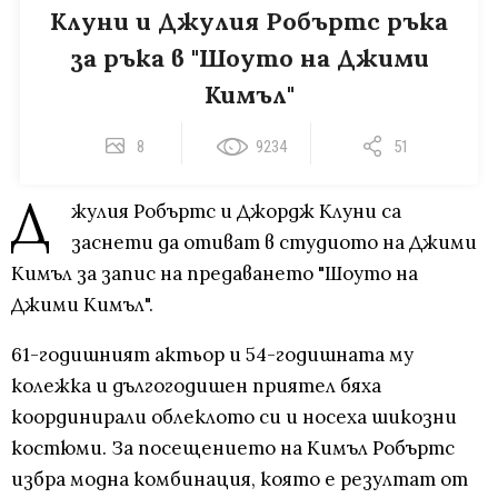
Клуни и Джулия Робъртс ръка
за ръка в "Шоуто на Джими
Кимъл"
8
9234
51
Д
жулия Робъртс и Джордж Клуни са
заснети да отиват в студиото на Джими
Кимъл за запис на предаването "Шоуто на
Джими Кимъл".
61-годишният актьор и 54-годишната му
колежка и дългогодишен приятел бяха
координирали облеклото си и носеха шикозни
костюми. За посещението на Кимъл Робъртс
избра модна комбинация, която е резултат от