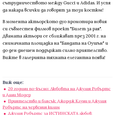
сътрудничеството между Gucci и Adidas. И успя
да накара всички да говорят за този костюм!
В момента актьорското дуо промотира новия
си съвместен филмов проект "Билет за рая".
Двамата актьори се сближават през 2001 г. на
снимачната площадка на "Бандата на Оушън" и
до ден днешен поддържат силно приятелство.
Вижте в галерията тяхната елегантна поява!
Виж още:
20 години по-късно: Любовта на Джулия Робъртс
и Дани Модер
Приятелство и блясък: Джордж Клуни и Джулия
Робъртс на червения килим
Джулия Робъртс за ИСТИНСКАТА любов: