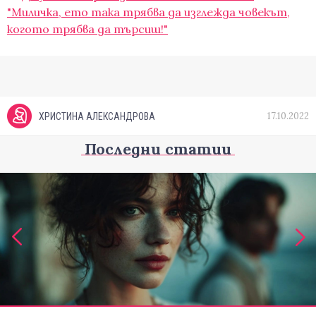
"Миличка, ето така трябва да изглежда човекът,
когото трябва да търсиш!"
17.10.2022
ХРИСТИНА АЛЕКСАНДРОВА
Последни статии