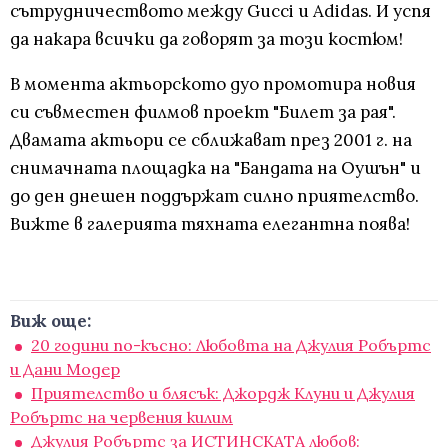
сътрудничеството между Gucci и Adidas. И успя
да накара всички да говорят за този костюм!
В момента актьорското дуо промотира новия
си съвместен филмов проект "Билет за рая".
Двамата актьори се сближават през 2001 г. на
снимачната площадка на "Бандата на Оушън" и
до ден днешен поддържат силно приятелство.
Вижте в галерията тяхната елегантна поява!
Виж още:
20 години по-късно: Любовта на Джулия Робъртс
и Дани Модер
Приятелство и блясък: Джордж Клуни и Джулия
Робъртс на червения килим
Джулия Робъртс за ИСТИНСКАТА любов: