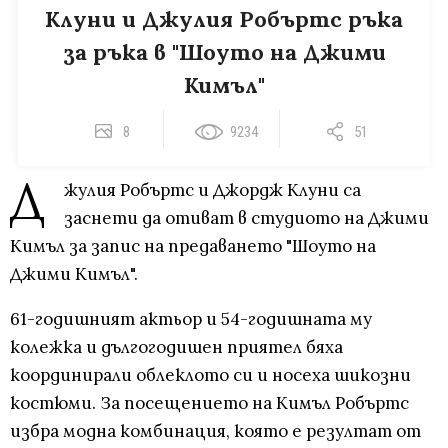
Клуни и Джулия Робъртс ръка
за ръка в "Шоуто на Джими
Кимъл"
8
9234
51
Д
жулия Робъртс и Джордж Клуни са
заснети да отиват в студиото на Джими
Кимъл за запис на предаването "Шоуто на
Джими Кимъл".
61-годишният актьор и 54-годишната му
колежка и дългогодишен приятел бяха
координирали облеклото си и носеха шикозни
костюми. За посещението на Кимъл Робъртс
избра модна комбинация, която е резултат от