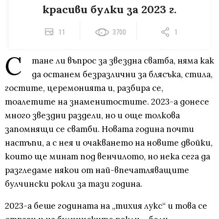
красиви булки за 2023 г.
11
3700
1
С
тане ли въпрос за звездна сватба, няма как
да останем безразлични за блясъка, стила,
гостите, церемонията и, разбира се,
тоалетите на знаменитостите. 2023-а донесе
много звездни раздели, но и още толкова
запомнящи се сватби. Новата година почти
настъпи, а с нея и очакването на новите двойки,
които ще минат под венчилото, но нека сега да
разгледаме някои от най-впечатляващите
булчински рокли за тази година.
2023-а беше годината на „тихия лукс“ и това се