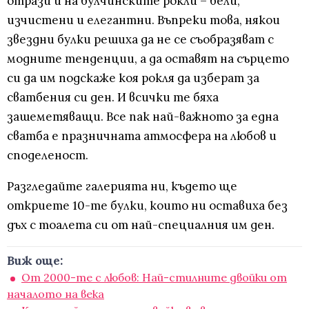
отрази и на булчинските рокли – бели,
изчистени и елегантни. Въпреки това, някои
звездни булки решиха да не се съобразяват с
модните тенденции, а да оставят на сърцето
си да им подскаже коя рокля да изберат за
сватбения си ден. И всички те бяха
зашеметяващи. Все пак най-важното за една
сватба е празничната атмосфера на любов и
споделеност.
Разгледайте галерията ни, където ще
откриете 10-те булки, които ни оставиха без
дъх с тоалета си от най-специалния им ден.
Виж още:
От 2000-те с любов: Най-стилните двойки от
началото на века