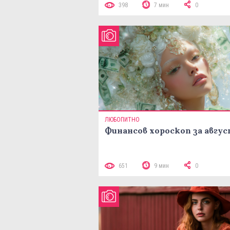
398
7 мин
0
ЛЮБОПИТНО
Финансов хороскоп за авгу
651
9 мин
0