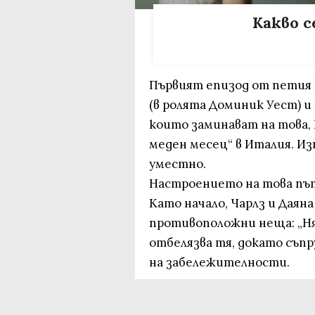
Какво се
Първият епизод от петия 
(в ролята Доминик Уест) и
които заминават на това,
меден месец“ в Италия. Из
уместно.
Настроението на това път
Като начало, Чарлз и Даян
противоположни неща: „Няк
отбелязва тя, докато съп
на забележителности.