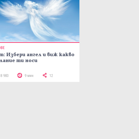
ОВЕ
т: Избери ангел и виж какво
лание ти носи
18 983
9 мин
12