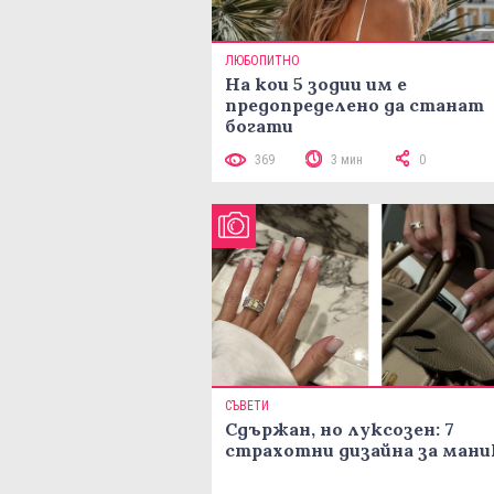
ЛЮБОПИТНО
На кои 5 зодии им е
предопределено да станат
богати
369
3 мин
0
СЪВЕТИ
Сдържан, но луксозен: 7
страхотни дизайна за ман