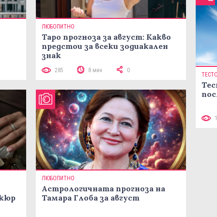
ЛЮБОПИТНО
Таро прогноза за август: Какво
предстои за всеки зодиакален
знак
285
8 мин
0
ТЕСТ
Тес
пос
ЛЮБОПИТНО
Астрологичната прогноза на
икюр
Тамара Глоба за август