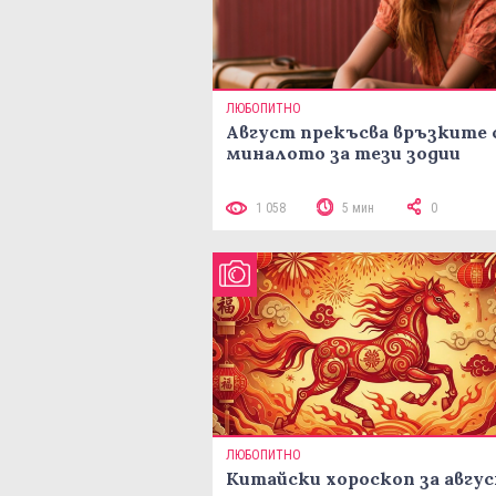
ЛЮБОПИТНО
Август прекъсва връзките 
миналото за тези зодии
1 058
5 мин
0
ЛЮБОПИТНО
Китайски хороскоп за авгу