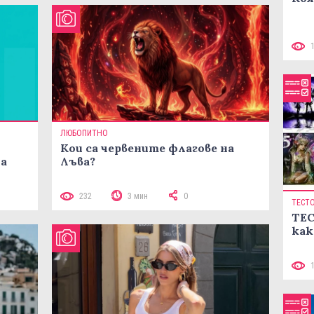
ЛЮБОПИТНО
Кои са червените флагове на
ма
Лъва?
232
3 мин
0
ТЕСТ
ТЕС
как