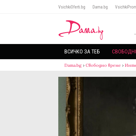
VsichkiOferti.bg
Dama.bg
VsichkiProm
ВСИЧКО ЗА ТЕБ
СВОБОДН
Dama.bg
›
Свободно време
›
Инт