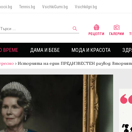
ocii.bg
Tennis.bg
VsichkiGumi.bg
VsichkiIgri.bg
РЕЦЕПТИ
ГАЛЕРИИ
Т
О ВРЕМЕ
ДАМА И БЕБЕ
МОДА И КРАСОТА
ЗДР
ересно
›
Историята на един ПРЕДИЗВЕСТЕН развод: Вторият