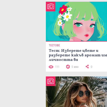
ТЕСТОВЕ
Тест: Изберете цвете и
разберете какъв аромат и
личността ви
111
5 мин
0