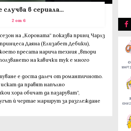
 случва в сериала...
2 от 6
сезон на „Короната“ показва принц Чарлз
 принцеса Даяна (Елизабет Дебики),
 което пресата нарича техния „втори
ползването на кавички тук е много
О
МАРТ 2
уване е доста далеч от романтичното.
а искат да правят напълно
ои хора обичат да пазаруват“,
ругът ѝ чертае маршрут за разглеждане
ЮНИ 22