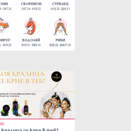
ЕЗНИ
СКОРПИОН
СТРЕЛЕЦ
 - ОКТ 23
ОКТ 24 - НОЕ 22
НОЕ 23 - ДЕК 21
ЗИРОГ
ВОДОЛЕЙ
РИБИ
 - ЯНУ 20
ЯНУ 21 - ФЕВ 19
ФЕВ 20 - МАРТ 20
ОВЕ
 кралица се крие в теб?