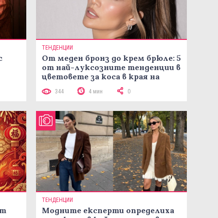
ТЕНДЕНЦИИ
с
От меден бронз до крем брюле: 5
от най-луксозните тенденции в
цветовете за коса в края на
лятото
344
4 мин
0
ТЕНДЕНЦИИ
ст
Модните експерти определиха