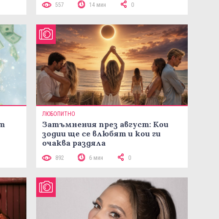
557
14 мин
0
ЛЮБОПИТНО
ст
Затъмнения през август: Кои
зодии ще се влюбят и кои ги
очаква раздяла
892
6 мин
0