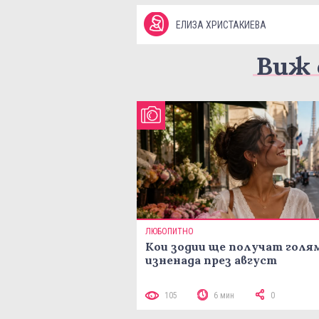
ЕЛИЗА ХРИСТАКИЕВА
Виж 
ЛЮБОПИТНО
Кои зодии ще получат голя
изненада през август
105
6 мин
0