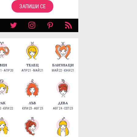
ЗАПИШИ СЕ
ВЕН
ТЕЛЕЦ
БЛИЗНАЦИ
1 - АПР 20
АПР 21 - МАЙ 21
МАЙ 22 - ЮНИ 21
РАК
ЛЪВ
ДЕВА
 - ЮЛИ 22
ЮЛИ 23 - АВГ 23
АВГ 24 - СЕП 23