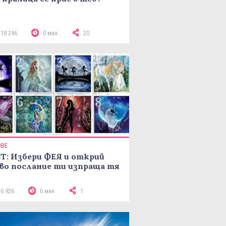
118 246
0 мин
20
ОВЕ
Т: Избери ФЕЯ и открий
во послание ти изпраща тя
16 926
6 мин
1