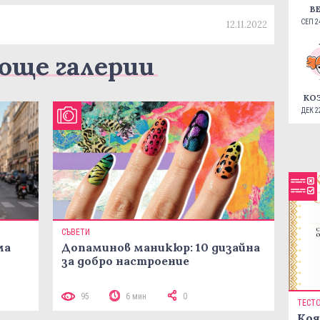
В
СЕП 24
12.11.2022
още галерии
КО
ДЕК 22
СЪВЕТИ
ма
Допаминов маникюр: 10 дизайна
за добро настроение
95
6 мин
0
ТЕСТ
Коя