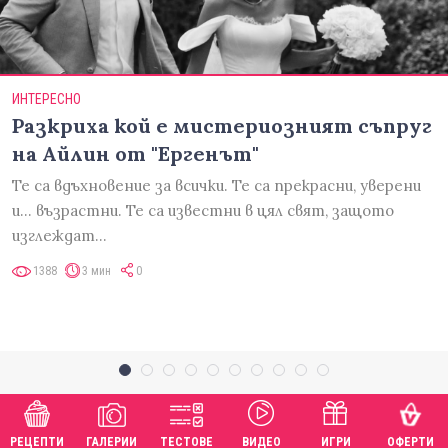
ИНТЕРЕСНО
Разкриха кой е мистериозният съпруг
на Айлин от "Ергенът"
Те са вдъхновение за всички. Те са прекрасни, уверени
и... възрастни. Те са известни в цял свят, защото
изглеждат…
1388
3 мин
0
РЕЦЕПТИ
ГАЛЕРИИ
ТЕСТОВЕ
ВИДЕО
ИГРИ
ОФЕРТИ