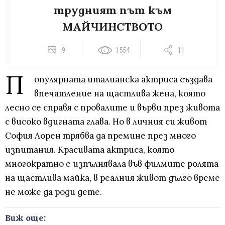
трудният път към
МАЙЧИНСТВОТО
9
1554
11
П
опулярната италианска актриса създава
впечатление на щастлива жена, която
лесно се справя с провалите и върви през живота
с високо вдигната глава. Но в личния си живот
София Лорен трябва да премине през много
изпитания. Красивата актриса, която
многократно е изпълнявала във филмите ролята
на щастлива майка, в реалния живот дълго време
не може да роди дете.
Виж още: