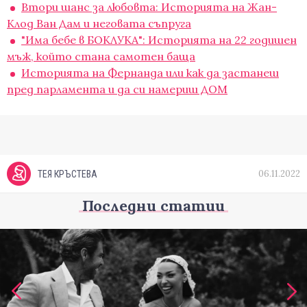
Втори шанс за любовта: Историята на Жан-
Клод Ван Дам и неговата съпруга
"Има бебе в БОКЛУКА": Историята на 22 годишен
мъж, който стана самотен баща
Историята на Фернанда или как да застанеш
пред парламента и да си намериш ДОМ
06.11.2022
ТЕЯ КРЪСТЕВА
Последни статии