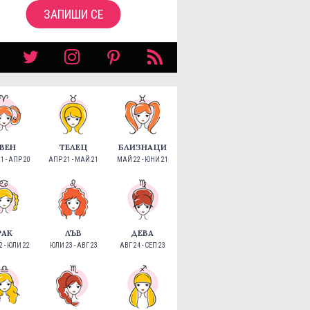
ЗАПИШИ СЕ
ВЕН
ТЕЛЕЦ
БЛИЗНАЦИ
1 - АПР 20
АПР 21 - МАЙ 21
МАЙ 22 - ЮНИ 21
РАК
ЛЪВ
ДЕВА
 - ЮЛИ 22
ЮЛИ 23 - АВГ 23
АВГ 24 - СЕП 23