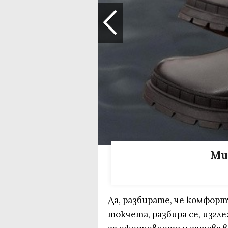
Ми
Да, разбирате, че комфорт
токчета, разбира се, изгл