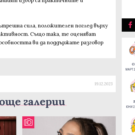
вашият избор са практичните и
ътрешна сила, положителен поглед върху
активност. Също така, те оценяват
особността ви да поддържате разговор
О
МАРТ 2
19.12.2023
още галерии
ЮНИ 22