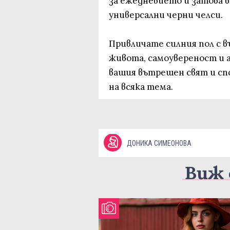
за ежедневието и затова 
универсални черни челси.
Привличате силния пол с в
живота, самоувереност и 
вашия вътрешен свят и сп
на всяка тема.
ДОНИКА СИМЕОНОВА
Виж 