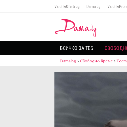
VsichkiOferti.bg
Dama.bg
VsichkiProm
ВСИЧКО ЗА ТЕБ
СВОБОДН
Dama.bg
›
Свободно време
›
Тест