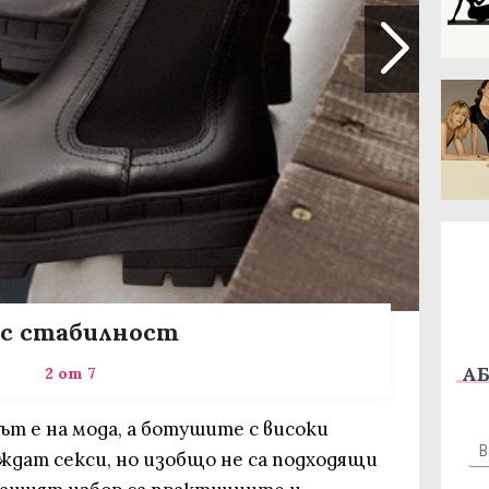
с стабилност
АБ
2 от 7
ът е на мода, а ботушите с високи
еждат секси, но изобщо не са подходящи