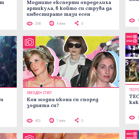
ст
Модните експерти определиха
артикула, в който си струва да
инвестирате тази есен
268
4 мин
0
ТЕСТ
ЗВЕЗДЕН СТИЛ
ТЕС
ни
Коя модна икона си според
как
зодията си?
453
7 мин
0