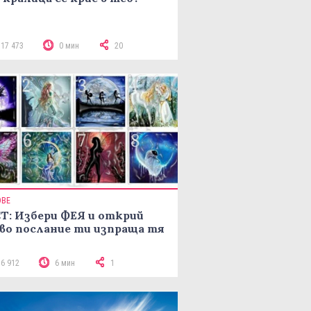
117 473
0 мин
20
ОВЕ
Т: Избери ФЕЯ и открий
во послание ти изпраща тя
16 912
6 мин
1