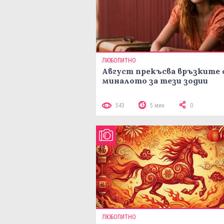
ЛЮБОПИТНО
Август прекъсва връзките 
миналото за тези зодии
543
5 мин
0
ЛЮБОПИТНО