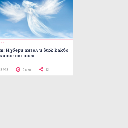
ОВЕ
т: Избери ангел и виж какво
лание ти носи
18 968
9 мин
12