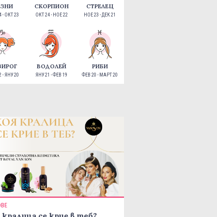
ЕЗНИ
СКОРПИОН
СТРЕЛЕЦ
 - ОКТ 23
ОКТ 24 - НОЕ 22
НОЕ 23 - ДЕК 21
ЗИРОГ
ВОДОЛЕЙ
РИБИ
 - ЯНУ 20
ЯНУ 21 - ФЕВ 19
ФЕВ 20 - МАРТ 20
ОВЕ
 кралица се крие в теб?