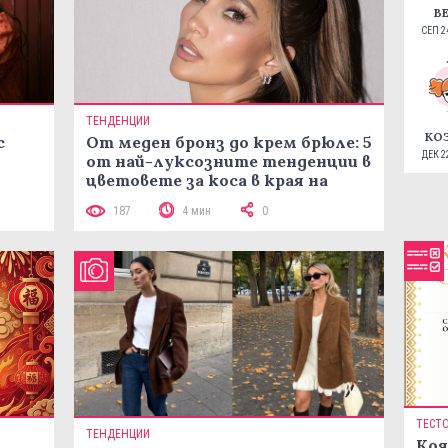
В
СЕП 24
ТЕНДЕНЦИИ
КО
с
От меден бронз до крем брюле: 5
ДЕК 22
от най-луксозните тенденции в
цветовете за коса в края на
лятото
187
4 мин
0
ТЕСТ
ТЕНДЕНЦИИ
Коя