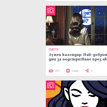
СЪВЕТИ
Лунен календар: Най-добри
дни за подстригване през а
879
6 мин
0