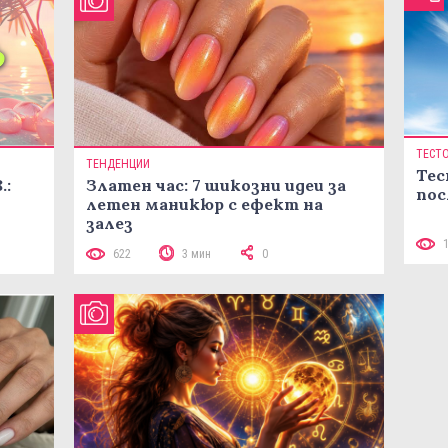
ТЕСТ
ТЕНДЕНЦИИ
Тес
.:
Златен час: 7 шикозни идеи за
пос
летен маникюр с ефект на
залез
622
3 мин
0