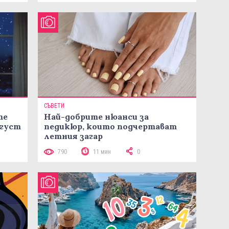
СЪВЕТИ
те
Най-добрите нюанси за
вгуст
педикюр, които подчертават
летния загар
790
11 мин
0