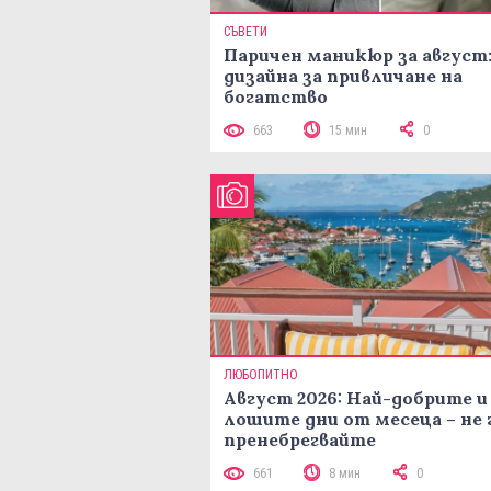
СЪВЕТИ
Паричен маникюр за август:
дизайна за привличане на
богатство
663
15 мин
0
ЛЮБОПИТНО
Август 2026: Най-добрите и
лошите дни от месеца – не 
пренебрегвайте
661
8 мин
0