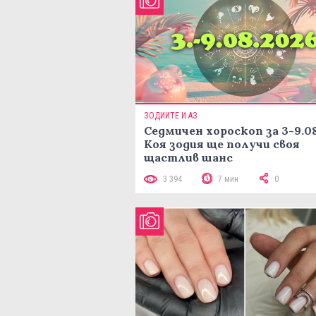
ЗОДИИТЕ И АЗ
Седмичен хороскоп за 3-9.08
Коя зодия ще получи своя
щастлив шанс
3 394
7 мин
0