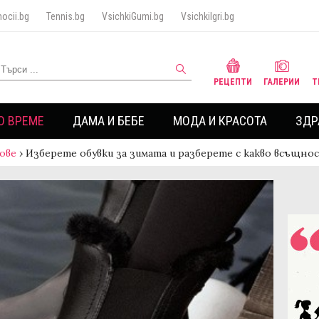
ocii.bg
Tennis.bg
VsichkiGumi.bg
VsichkiIgri.bg
РЕЦЕПТИ
ГАЛЕРИИ
Т
О ВРЕМЕ
ДАМА И БЕБЕ
МОДА И КРАСОТА
ЗДР
ове
›
Изберете обувки за зимата и разберете с какво всъщно