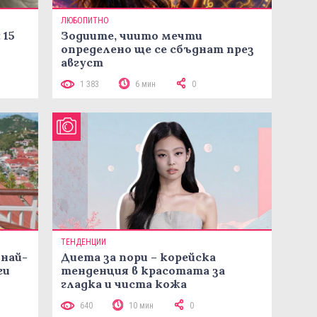
ЛЮБОПИТНО
 15
Зодиите, чиито мечти
определено ще се сбъднат през
август
1 383
6 мин
0
ТЕНДЕНЦИИ
 най-
Диета за пори – корейска
ги
тенденция в красотата за
гладка и чиста кожа
640
10 мин
0