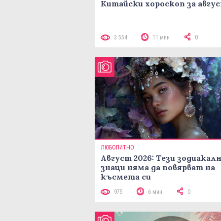
Китайски хороскоп за авгу
3 554
11 мин
0
ЛЮБОПИТНО
Август 2026: Тези зодиакал
знаци няма да повярват на
късмета си
975
6 мин
0