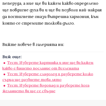
пеперуда, а ние ще ви кажем какво определено
ще повдигне духа ви и ще ви позволи най-накрая
да постигнете онази вътрешна хармония, към
която се стремите толкова дълго.
Вижте повече в галерията ни:
Виж още:
Тест: Изберете картинка и ние ще ви кажем
какво е вашето послание от Вселената
Тест: Изберете сладолед и разберете колко
сърца ще разбиете това лято
Тест: Изберете водопад и разберете кога
желанието ви ще се сбъдне