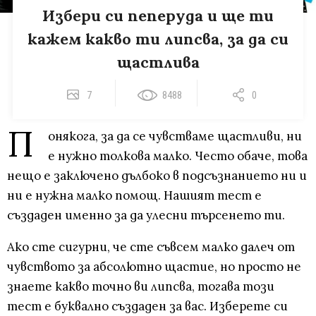
Избери си пеперуда и ще ти
кажем какво ти липсва, за да си
щастлива
7
8488
0
П
онякога, за да се чувстваме щастливи, ни
е нужно толкова малко. Често обаче, това
нещо е заключено дълбоко в подсъзнанието ни и
ни е нужна малко помощ. Нашият тест е
създаден именно за да улесни търсенето ти.
Ако сте сигурни, че сте съвсем малко далеч от
чувството за абсолютно щастие, но просто не
знаете какво точно ви липсва, тогава този
тест е буквално създаден за вас. Изберете си