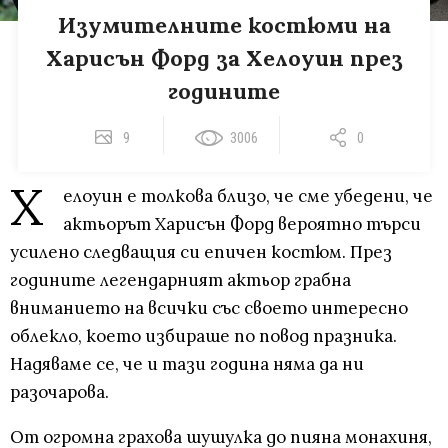
Изумителните костюми на
Харисън Форд за Хелоуин през
годините
9
3006
0
Х
елоуин е толкова близо, че сме убедени, че
актьорът Харисън Форд вероятно търси
усилено следващия си епичен костюм. През
годините легендарният актьор грабна
вниманието на всички със своето интересно
облекло, което избираше по повод празника.
Надяваме се, че и тази година няма да ни
разочарова.
От огромна грахова шушулка до пияна монахиня,