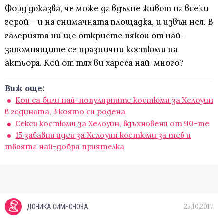
Форд доказва, че може да вдъхне живот на всеки
герой – и на снимачната площадка, и извън нея. В
галерията ни ще откриете някои от най-
запомнящите се празнични костюми на
актьора. Кой от тях ви хареса най-много?
Виж още:
Кои са били най-популярните костюми за Хелоуин
в годината, в която си родена
Секси костюми за Хелоуин, вдъхновени от 90-те
15 забавни идеи за Хелоуин костюми за теб и
твоята най-добра приятелка
25.10.2017
ДОНИКА СИМЕОНОВА