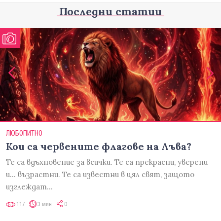
Последни статии
ЛЮБОПИТНО
Кои са червените флагове на Лъва?
Те са вдъхновение за всички. Те са прекрасни, уверени
и... възрастни. Те са известни в цял свят, защото
изглеждат…
117
3 мин
0