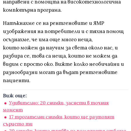
направени с помощта на високотехнологична
компютърна програма.
Натъкнахме се на рентгеновите и ЯМР
изображения на потребители и с тяхна помощ
осъзнахме, че има още много неща,
които можем да научим за света около нас, и
разбира се, това са неща, които не можем да
видим с просто око. Вижте колко необичайни и
разнообразни могат да въдат рентгеновите
пациенти.
Виж още:
Удивително: 20 снимки, заснети в точния
момент
17 трогателни снимки, които ще разтопят
сърцето ти
20 снимки, които трябва да погледнете отблизо