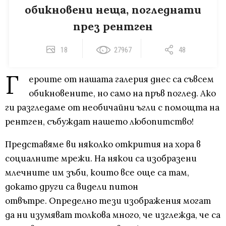
обикновени неща, погледнати
през рентген
18
27967
48
Г
ероите от нашата галерия днес са съвсем
обикновените, но само на пръв поглед. Ако
ги разгледаме от необичайни ъгли с помощта на
рентген, събуждат нашето любопитство!
Представяме ви няколко открития на хора в
социалните мрежи. На някои са изобразени
млечните им зъби, които все още са там,
докато други са видели питон
отвътре. Определно тези изображения могат
да ни изумяват толкова много, че изглежда, че са