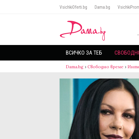
VsichkiOferti.bg
Dama.bg
VsichkiProm
ВСИЧКО ЗА ТЕБ
СВОБОДН
Dama.bg
›
Свободно време
›
Инт