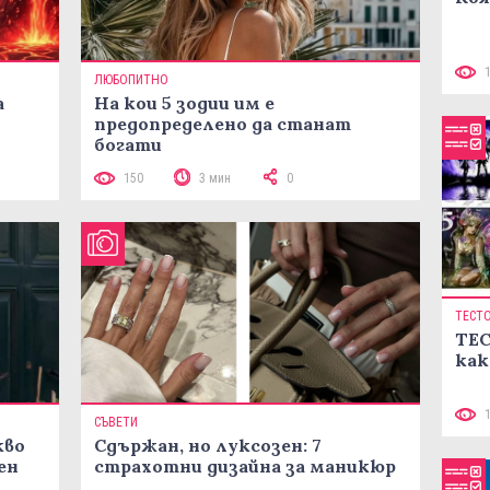
ЛЮБОПИТНО
а
На кои 5 зодии им е
предопределено да станат
богати
150
3 мин
0
ТЕСТ
ТЕС
как
СЪВЕТИ
кво
Сдържан, но луксозен: 7
ен
страхотни дизайна за маникюр