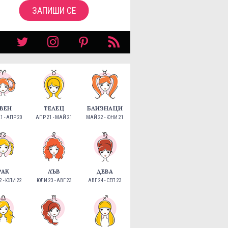
ЗАПИШИ СЕ
ВЕН
ТЕЛЕЦ
БЛИЗНАЦИ
1 - АПР 20
АПР 21 - МАЙ 21
МАЙ 22 - ЮНИ 21
РАК
ЛЪВ
ДЕВА
 - ЮЛИ 22
ЮЛИ 23 - АВГ 23
АВГ 24 - СЕП 23