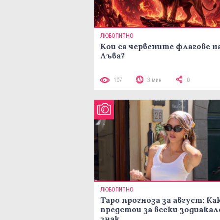
ЛЮБОПИТНО
Кои са червените флагове н
Лъва?
107
3 мин
0
ЛЮБОПИТНО
Таро прогноза за август: Ка
предстои за всеки зодиакал
знак