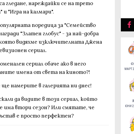
са гледане, нареждайки се на трето
и "Игра на калмари".
популярната поредица за "Семейство
награди "Златен глобус" - за най-добра
в която видяхме изключителната Джена
евизионен сериал.
оменален сериал обаче ако в него
О
МАРТ 2
тните имена от света на киното?!
 ще намерите в галерията ни днес!
скали да видите в този сериал, който
ще има втори сезон? Или смятате, че
ЮНИ 22
състав е просто перфектен?