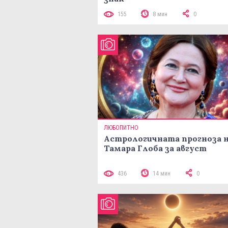
155
8 мин
0
ЛЮБОПИТНО
Астрологичната прогноза 
Тамара Глоба за август
436
14 мин
0