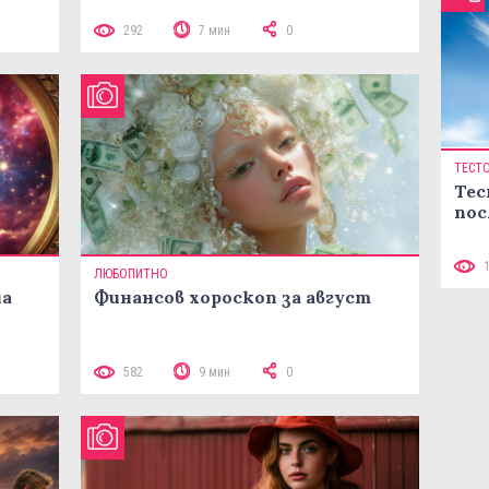
292
7 мин
0
ТЕСТ
Тес
пос
ЛЮБОПИТНО
на
Финансов хороскоп за август
582
9 мин
0