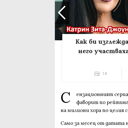
Как би изглежда
него участвах
14
С
ензационният сериал
фаворит по рейтинг 
на милиони хора по целия 
Само за месец от датата 