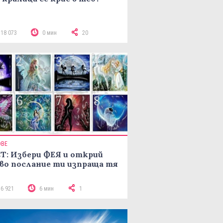
118 073
0 мин
20
ОВЕ
Т: Избери ФЕЯ и открий
во послание ти изпраща тя
16 921
6 мин
1