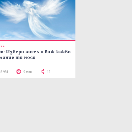
ОВЕ
т: Избери ангел и виж какво
лание ти носи
18 981
9 мин
12