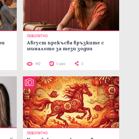
ЛЮБОПИТНО
ои
Август прекъсва връзките с
миналото за тези зодии
992
5 мин
0
ЛЮБОПИТНО