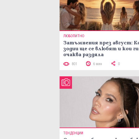
ЛЮБОПИТНО
Затъмнения през август: К
зодии ще се влюбят и кои ги
очаква раздяла
801
6 мин
0
ТЕНДЕНЦИИ