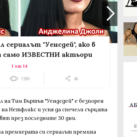
л сериалът "Уенсдей", ако в
а само ИЗВЕСТНИ актьори
1 от 14
1590
46
 на Тим Бъртън "Уендсдей" е безпорен
АБ
на Нетфликс и успя да спечели сърцата
свят през последните 30 дни.
на премиерата си сериалът премина