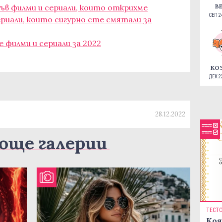
в филми и сериали, които открихме
В
СЕП 24
риали, които сигурно сте смятали за
 филми и сериали за 2022
КО
ДЕК 22
28.12.2022
още галерии
ТЕСТ
Коя