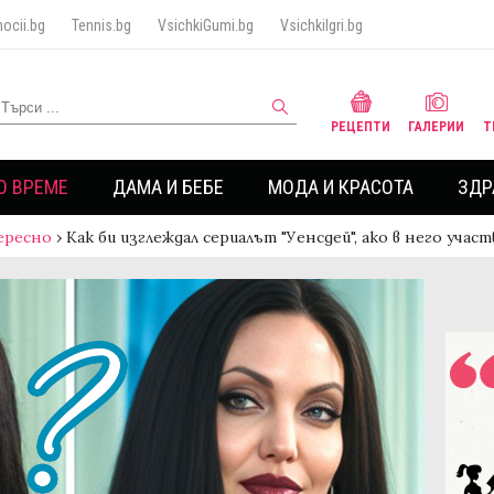
ocii.bg
Tennis.bg
VsichkiGumi.bg
VsichkiIgri.bg
РЕЦЕПТИ
ГАЛЕРИИ
Т
О ВРЕМЕ
ДАМА И БЕБЕ
МОДА И КРАСОТА
ЗДР
ересно
›
Как би изглеждал сериалът "Уенсдей", ако в него учас