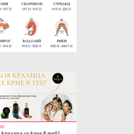
ЕЗНИ
СКОРПИОН
СТРЕЛЕЦ
 - ОКТ 23
ОКТ 24 - НОЕ 22
НОЕ 23 - ДЕК 21
ЗИРОГ
ВОДОЛЕЙ
РИБИ
 - ЯНУ 20
ЯНУ 21 - ФЕВ 19
ФЕВ 20 - МАРТ 20
ОВЕ
 кралица се крие в теб?