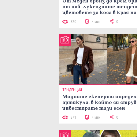
От меден бронз до крем брю
от най-луксозните тенден
цветовете за коса в края на
лятото
320
4 мин
0
ТЕНДЕНЦИИ
Модните експерти определ
артикула, в който си струв
инвестирате тази есен
371
4 мин
0