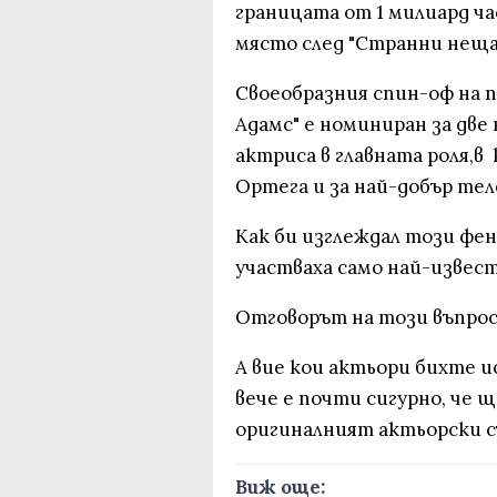
границата от 1 милиард ча
място след "Странни неща" 
Своеобразния спин-оф на 
Адамс" е номиниран за две 
актриса в главната роля,
Ортега и за най-добър тел
Как би изглеждал този фен
участваха само най-извес
Отговорът на този въпрос
А вие кои актьори бихте и
вече е почти сигурно, че 
оригиналният актьорски 
Виж още: