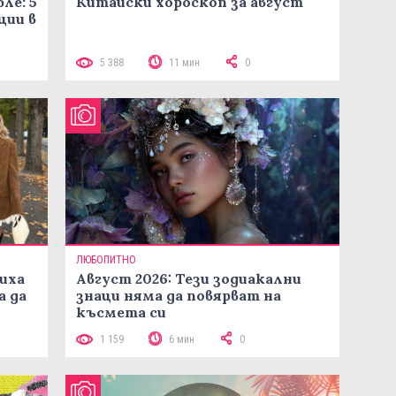
ле: 5
Китайски хороскоп за август
ции в
5 388
11 мин
0
ЛЮБОПИТНО
иха
Август 2026: Тези зодиакални
а да
знаци няма да повярват на
късмета си
1 159
6 мин
0