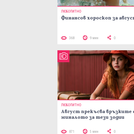
ЛЮБОПИТНО
Финансов хороскоп за авгу
368
9 мин
0
ЛЮБОПИТНО
Август прекъсва връзките 
миналото за тези зодии
871
5 мин
0