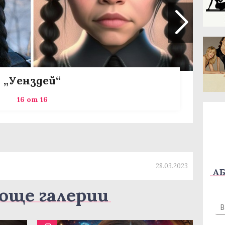
„Уенздей“
16 от 16
28.03.2023
АБ
още галерии