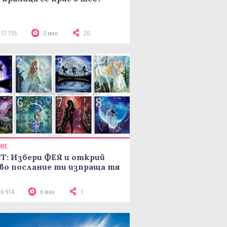
117 755
0 мин
20
ОВЕ
Т: Избери ФЕЯ и открий
во послание ти изпраща тя
16 914
6 мин
1