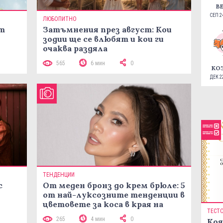
В
СЕП 24
ЛЮБОПИТНО
ст
Затъмнения през август: Кои
зодии ще се влюбят и кои ги
очаква раздяла
565
6 мин
0
КО
ДЕК 22
ТЕНДЕНЦИИ
с
От меден бронз до крем брюле: 5
от най-луксозните тенденции в
цветовете за коса в края на
ТЕСТ
лятото
265
4 мин
0
Коя