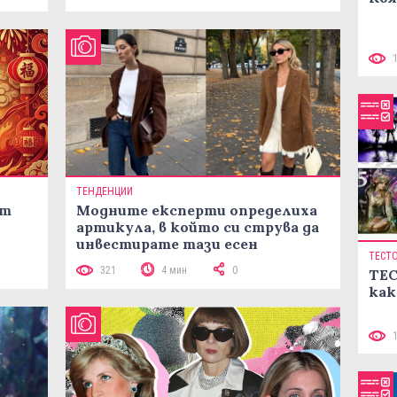
ТЕНДЕНЦИИ
ст
Модните експерти определиха
артикула, в който си струва да
инвестирате тази есен
ТЕСТ
321
4 мин
0
ТЕС
как