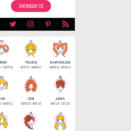
ЗАПИШИ СЕ
ВЕН
ТЕЛЕЦ
БЛИЗНАЦИ
1 - АПР 20
АПР 21 - МАЙ 21
МАЙ 22 - ЮНИ 21
РАК
ЛЪВ
ДЕВА
 - ЮЛИ 22
ЮЛИ 23 - АВГ 23
АВГ 24 - СЕП 23