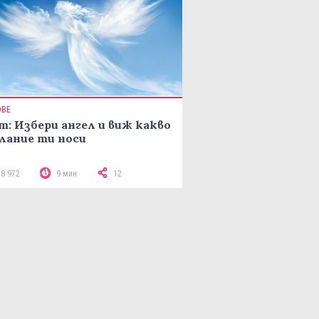
ОВЕ
т: Избери ангел и виж какво
лание ти носи
18 972
9 мин
12