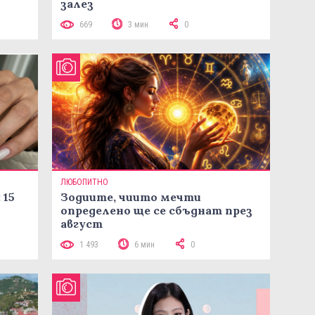
залез
669
3 мин
0
ЛЮБОПИТНО
 15
Зодиите, чиито мечти
определено ще се сбъднат през
август
1 493
6 мин
0