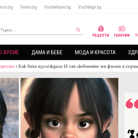
ocii.bg
Tennis.bg
VsichkiGumi.bg
VsichkiIgri.bg
РЕЦЕПТИ
ГАЛЕРИИ
Т
О ВРЕМЕ
ДАМА И БЕБЕ
МОДА И КРАСОТА
ЗДР
ересно
›
Как биха изглеждали 15 от любимите ни филми и сериа