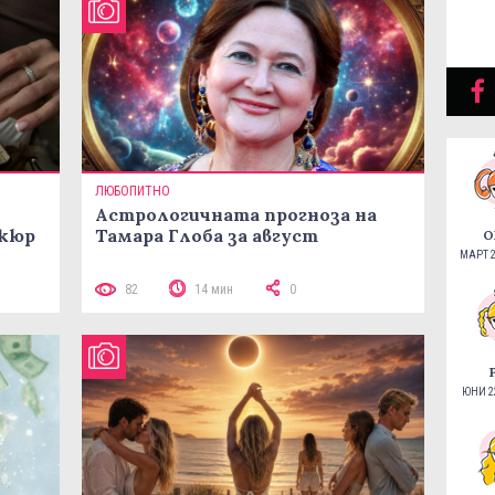
ЛЮБОПИТНО
Астрологичната прогноза на
икюр
Тамара Глоба за август
О
МАРТ 2
82
14 мин
0
ЮНИ 22