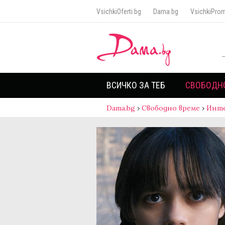
VsichkiOferti.bg
Dama.bg
VsichkiProm
ВСИЧКО ЗА ТЕБ
СВОБОДН
Dama.bg
›
Свободно време
›
Инт