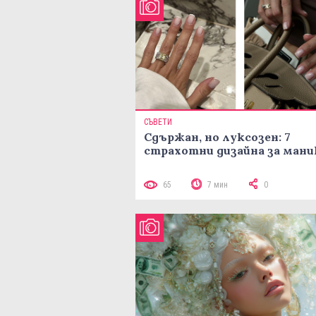
СЪВЕТИ
Сдържан, но луксозен: 7
страхотни дизайна за ман
65
7 мин
0