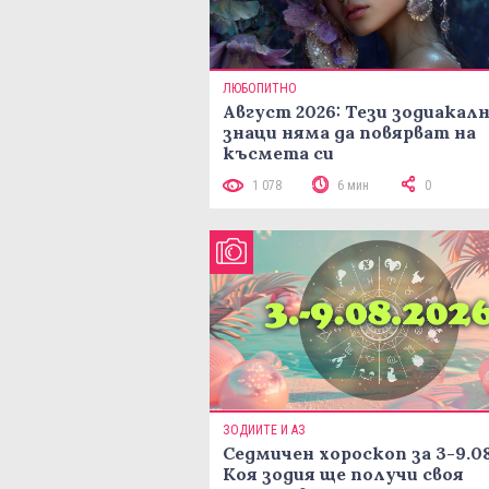
ЛЮБОПИТНО
Август 2026: Тези зодиакал
знаци няма да повярват на
късмета си
1 078
6 мин
0
ЗОДИИТЕ И АЗ
Седмичен хороскоп за 3-9.08
Коя зодия ще получи своя