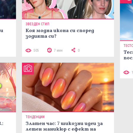
ЗВЕЗДЕН СТИЛ
ни
Коя модна икона си според
зодията си?
ТЕСТ
505
7 мин
0
Тес
пос
ТЕНДЕНЦИИ
.:
Златен час: 7 шикозни идеи за
летен маникюр с ефект на