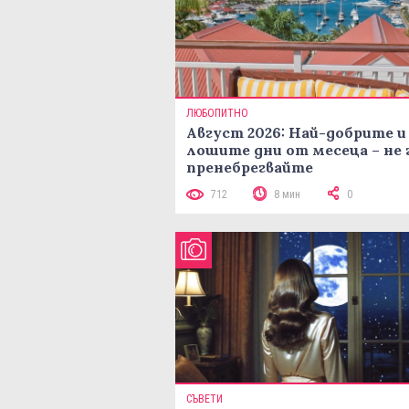
ЛЮБОПИТНО
Август 2026: Най-добрите и
лошите дни от месеца – не 
пренебрегвайте
712
8 мин
0
СЪВЕТИ