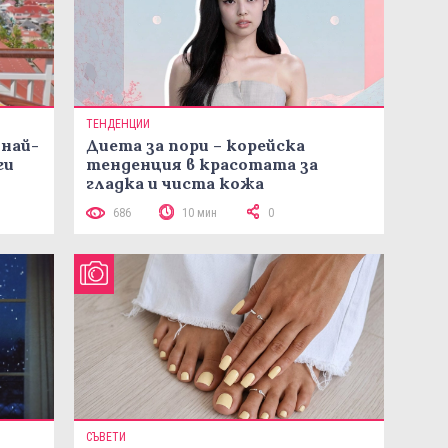
ТЕНДЕНЦИИ
 най-
Диета за пори – корейска
ги
тенденция в красотата за
гладка и чиста кожа
686
10 мин
0
СЪВЕТИ