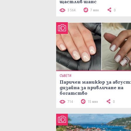
щастлив шанс
3 564
7 мин
0
СЪВЕТИ
Паричен маникюр за август:
дизайна за привличане на
богатство
714
15 мин
0