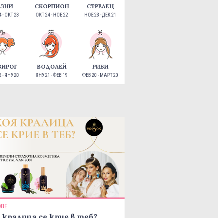
ЕЗНИ
СКОРПИОН
СТРЕЛЕЦ
 - ОКТ 23
ОКТ 24 - НОЕ 22
НОЕ 23 - ДЕК 21
ЗИРОГ
ВОДОЛЕЙ
РИБИ
 - ЯНУ 20
ЯНУ 21 - ФЕВ 19
ФЕВ 20 - МАРТ 20
ОВЕ
 кралица се крие в теб?