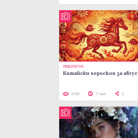
ЛЮБОПИТНО
Китайски хороскоп за авгу
4 580
11 мин
0